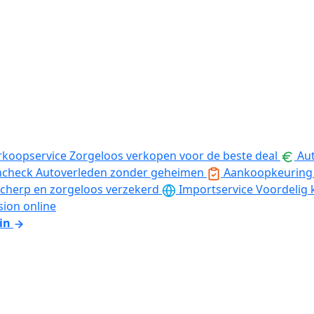
rkoopservice
Zorgeloos verkopen voor de beste deal
Aut
ncheck
Autoverleden zonder geheimen
Aankoopkeuring
cherp en zorgeloos verzekerd
Importservice
Voordelig 
sion online
in