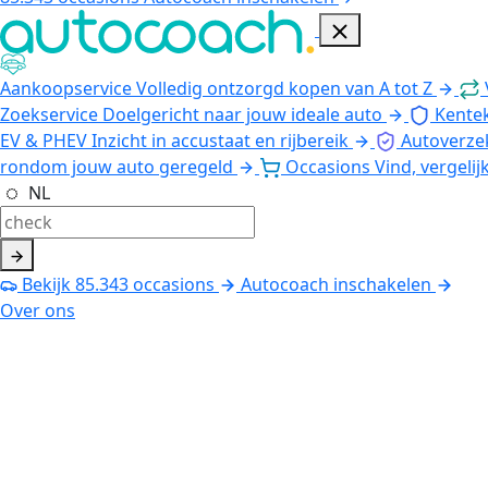
Aankoopservice
Volledig ontzorgd kopen van A tot Z
Zoekservice
Doelgericht naar jouw ideale auto
Kente
EV & PHEV
Inzicht in accustaat en rijbereik
Autoverze
rondom jouw auto geregeld
Occasions
Vind, vergelij
NL
Bekijk
85.343
occasions
Autocoach inschakelen
Over ons