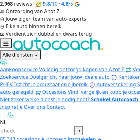
2.968
reviews
·
9,8
/10
·
4,8
/5
Ontzorging van A tot Z
Jouw eigen team van auto-experts
Elke auto binnen bereik
Verdient zich dubbel en dwars terug
Alle diensten
Aankoopservice
Volledig ontzorgd kopen van A tot Z
Ve
Zoekservice
Doelgericht naar jouw ideale auto
Kenteke
PHEV
Inzicht in accustaat en rijbereik
Autoverzekering
S
auto geregeld
Occasions
Vind, vergelijk en koop je occa
Niet zeker welke dienst je nodig hebt?
Schakel Autocoach 
Inspiratie
Over ons
Contact
NL
85.343
occasions
Autocoach inschakelen