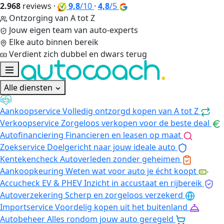
2.968
reviews
·
9,8
/10
·
4,8
/5
Ontzorging van A tot Z
Jouw eigen team van auto-experts
Elke auto binnen bereik
Verdient zich dubbel en dwars terug
Alle diensten
Aankoopservice
Volledig ontzorgd kopen van A tot Z
Verkoopservice
Zorgeloos verkopen voor de beste deal
Autofinanciering
Financieren en leasen op maat
Zoekservice
Doelgericht naar jouw ideale auto
Kentekencheck
Autoverleden zonder geheimen
Aankoopkeuring
Weten wat voor auto je écht koopt
Accucheck EV & PHEV
Inzicht in accustaat en rijbereik
Autoverzekering
Scherp en zorgeloos verzekerd
Importservice
Voordelig kopen uit het buitenland
Autobeheer
Alles rondom jouw auto geregeld