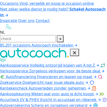
Occasions
Vind, vergelijk en koop je occasion online
Niet zeker welke dienst je nodig hebt?
Schakel Autocoach
in
Inspiratie
Over ons
Contact
NL
85.201
occasions
Autocoach inschakelen
Aankoopservice
Volledig ontzorgd kopen van A tot Z
Verkoopservice
Zorgeloos verkopen voor de beste deal
Autofinanciering
Financieren en leasen op maat
Zoekservice
Doelgericht naar jouw ideale auto
Kentekencheck
Autoverleden zonder geheimen
Aankoopkeuring
Weten wat voor auto je écht koopt
Accucheck EV & PHEV
Inzicht in accustaat en rijbereik
Autoverzekering
Scherp en zorgeloos verzekerd