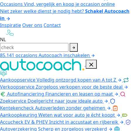
Occasions
Vind, vergelijk en koop je occasion online
Niet zeker welke dienst je nodig hebt?
Schakel Autocoach
in
Inspiratie
Over ons
Contact
NL
85.141
occasions
Autocoach inschakelen
Aankoopservice
Volledig ontzorgd kopen van A tot Z
Verkoopservice
Zorgeloos verkopen voor de beste deal
Autofinanciering
Financieren en leasen op maat
Zoekservice
Doelgericht naar jouw ideale auto
Kentekencheck
Autoverleden zonder geheimen
Aankoopkeuring
Weten wat voor auto je écht koopt
Accucheck EV & PHEV
Inzicht in accustaat en rijbereik
Autoverzekering
Scherp en zorgeloos verzekerd