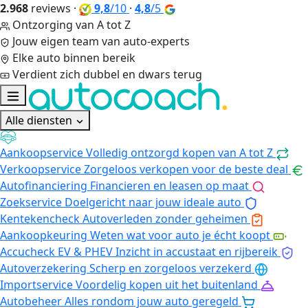
2.968
reviews
·
9,8
/10
·
4,8
/5
Ontzorging van A tot Z
Jouw eigen team van auto-experts
Elke auto binnen bereik
Verdient zich dubbel en dwars terug
Alle diensten
Aankoopservice
Volledig ontzorgd kopen van A tot Z
Verkoopservice
Zorgeloos verkopen voor de beste deal
Autofinanciering
Financieren en leasen op maat
Zoekservice
Doelgericht naar jouw ideale auto
Kentekencheck
Autoverleden zonder geheimen
Aankoopkeuring
Weten wat voor auto je écht koopt
Accucheck EV & PHEV
Inzicht in accustaat en rijbereik
Autoverzekering
Scherp en zorgeloos verzekerd
Importservice
Voordelig kopen uit het buitenland
Autobeheer
Alles rondom jouw auto geregeld