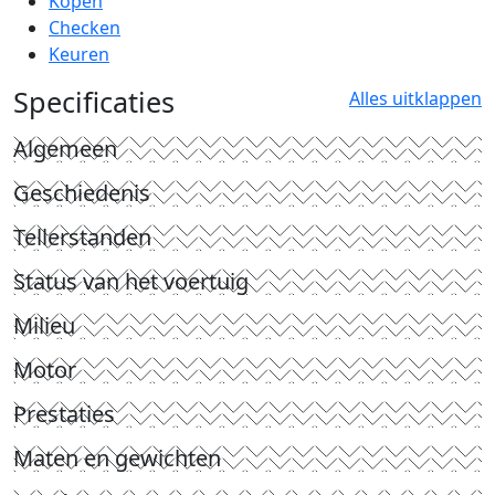
Kopen
Checken
Keuren
Specificaties
Alles uitklappen
Algemeen
Geschiedenis
Tellerstanden
Status van het voertuig
Milieu
Motor
Prestaties
Maten en gewichten