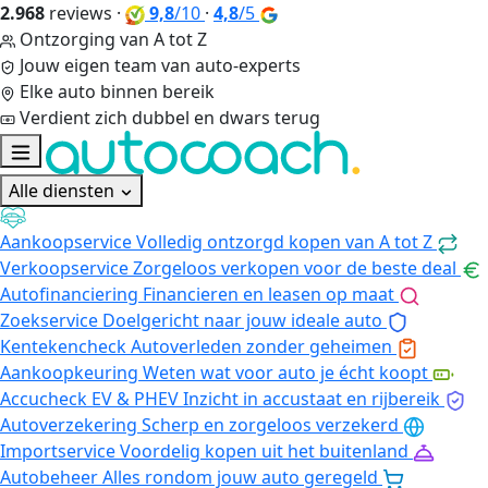
2.968
reviews
·
9,8
/10
·
4,8
/5
Ontzorging van A tot Z
Jouw eigen team van auto-experts
Elke auto binnen bereik
Verdient zich dubbel en dwars terug
Alle diensten
Aankoopservice
Volledig ontzorgd kopen van A tot Z
Verkoopservice
Zorgeloos verkopen voor de beste deal
Autofinanciering
Financieren en leasen op maat
Zoekservice
Doelgericht naar jouw ideale auto
Kentekencheck
Autoverleden zonder geheimen
Aankoopkeuring
Weten wat voor auto je écht koopt
Accucheck EV & PHEV
Inzicht in accustaat en rijbereik
Autoverzekering
Scherp en zorgeloos verzekerd
Importservice
Voordelig kopen uit het buitenland
Autobeheer
Alles rondom jouw auto geregeld