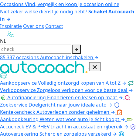
Occasions
Vind, vergelijk en koop je occasion online
Niet zeker welke dienst je nodig hebt?
Schakel Autocoach
in
Inspiratie
Over ons
Contact
NL
85.337
occasions
Autocoach inschakelen
Aankoopservice
Volledig ontzorgd kopen van A tot Z
Verkoopservice
Zorgeloos verkopen voor de beste deal
Autofinanciering
Financieren en leasen op maat
Zoekservice
Doelgericht naar jouw ideale auto
Kentekencheck
Autoverleden zonder geheimen
Aankoopkeuring
Weten wat voor auto je écht koopt
Accucheck EV & PHEV
Inzicht in accustaat en rijbereik
Autoverzekering
Scherp en zorgeloos verzekerd