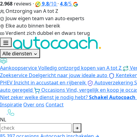
2.968
reviews
·
9,8
/10
·
4,8
/5
Ontzorging van A tot Z
Jouw eigen team van auto-experts
Elke auto binnen bereik
Verdient zich dubbel en dwars terug
Alle diensten
Aankoopservice
Volledig ontzorgd kopen van A tot Z
Ve
Zoekservice
Doelgericht naar jouw ideale auto
Kenteke
PHEV
Inzicht in accustaat en rijbereik
Autoverzekering
S
auto geregeld
Occasions
Vind, vergelijk en koop je occa
Niet zeker welke dienst je nodig hebt?
Schakel Autocoach 
Inspiratie
Over ons
Contact
NL
85.397
occasions
Autocoach inschakelen