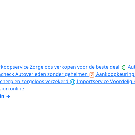
rkoopservice
Zorgeloos verkopen voor de beste deal
Aut
ncheck
Autoverleden zonder geheimen
Aankoopkeuring
cherp en zorgeloos verzekerd
Importservice
Voordelig 
sion online
in