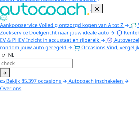
Aankoopservice
Volledig ontzorgd kopen van A tot Z
Zoekservice
Doelgericht naar jouw ideale auto
Kente
EV & PHEV
Inzicht in accustaat en rijbereik
Autoverze
rondom jouw auto geregeld
Occasions
Vind, vergelij
NL
Bekijk
85.397
occasions
Autocoach inschakelen
Over ons