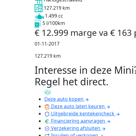
127.219 km
1.499 cc
5 l/100km
€
12.999
marge
va
€
163
01-11-2017
127.219 km
Interesse in deze Mini
Regel het direct
.
Deze auto kopen
Deze auto laten keuren
Uitgebreide kentekencheck
Financiering aanvragen
Verzekering afsluiten
Inruilen of verkopen