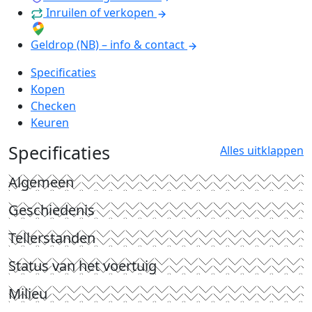
Inruilen of verkopen
Geldrop (NB) – info & contact
Specificaties
Kopen
Checken
Keuren
Specificaties
Alles uitklappen
Algemeen
Geschiedenis
Tellerstanden
Status van het voertuig
Milieu