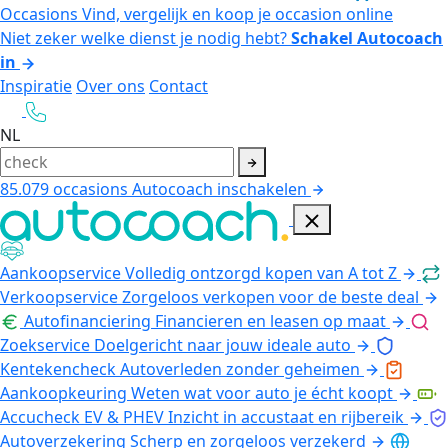
Occasions
Vind, vergelijk en koop je occasion online
Niet zeker welke dienst je nodig hebt?
Schakel Autocoach
in
Inspiratie
Over ons
Contact
NL
85.079
occasions
Autocoach inschakelen
Aankoopservice
Volledig ontzorgd kopen van A tot Z
Verkoopservice
Zorgeloos verkopen voor de beste deal
Autofinanciering
Financieren en leasen op maat
Zoekservice
Doelgericht naar jouw ideale auto
Kentekencheck
Autoverleden zonder geheimen
Aankoopkeuring
Weten wat voor auto je écht koopt
Accucheck EV & PHEV
Inzicht in accustaat en rijbereik
Autoverzekering
Scherp en zorgeloos verzekerd