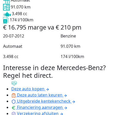
Automaat
91.070 km
3.498 cc
174 l/100km
€
16.795
marge
va
€
210
pm
20-07-2012
Benzine
Automaat
91.070 km
3.498 cc
174 l/100km
Interesse in deze Mercedes-Benz?
Regel het direct
.
Deze auto kopen
Deze auto laten keuren
Uitgebreide kentekencheck
Financiering aanvragen
Verzekering afsluiten