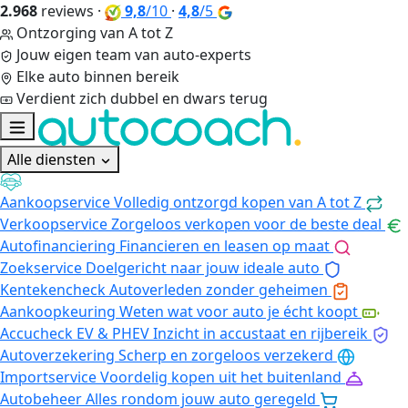
2.968
reviews
·
9,8
/10
·
4,8
/5
Ontzorging van A tot Z
Jouw eigen team van auto-experts
Elke auto binnen bereik
Verdient zich dubbel en dwars terug
Alle diensten
Aankoopservice
Volledig ontzorgd kopen van A tot Z
Verkoopservice
Zorgeloos verkopen voor de beste deal
Autofinanciering
Financieren en leasen op maat
Zoekservice
Doelgericht naar jouw ideale auto
Kentekencheck
Autoverleden zonder geheimen
Aankoopkeuring
Weten wat voor auto je écht koopt
Accucheck EV & PHEV
Inzicht in accustaat en rijbereik
Autoverzekering
Scherp en zorgeloos verzekerd
Importservice
Voordelig kopen uit het buitenland
Autobeheer
Alles rondom jouw auto geregeld