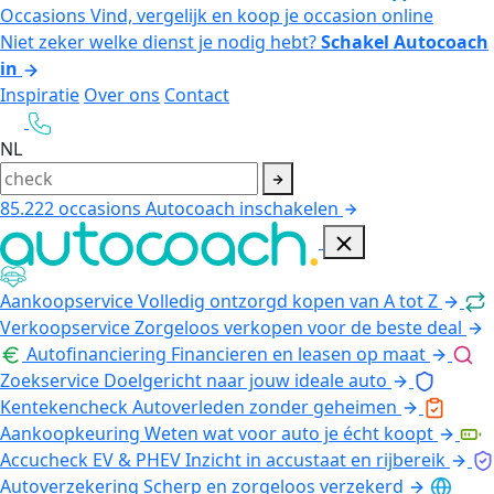
Occasions
Vind, vergelijk en koop je occasion online
Niet zeker welke dienst je nodig hebt?
Schakel Autocoach
in
Inspiratie
Over ons
Contact
NL
85.222
occasions
Autocoach inschakelen
Aankoopservice
Volledig ontzorgd kopen van A tot Z
Verkoopservice
Zorgeloos verkopen voor de beste deal
Autofinanciering
Financieren en leasen op maat
Zoekservice
Doelgericht naar jouw ideale auto
Kentekencheck
Autoverleden zonder geheimen
Aankoopkeuring
Weten wat voor auto je écht koopt
Accucheck EV & PHEV
Inzicht in accustaat en rijbereik
Autoverzekering
Scherp en zorgeloos verzekerd