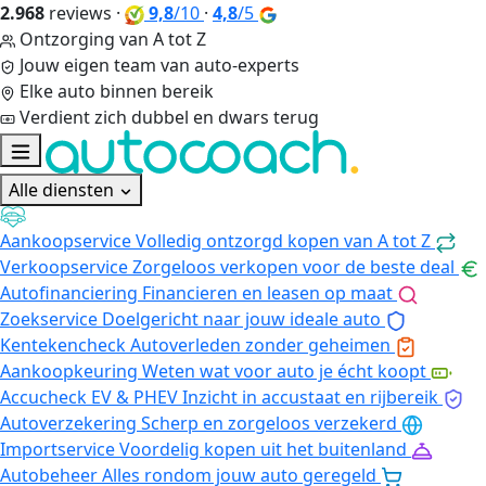
2.968
reviews
·
9,8
/10
·
4,8
/5
Ontzorging van A tot Z
Jouw eigen team van auto-experts
Elke auto binnen bereik
Verdient zich dubbel en dwars terug
Alle diensten
Aankoopservice
Volledig ontzorgd kopen van A tot Z
Verkoopservice
Zorgeloos verkopen voor de beste deal
Autofinanciering
Financieren en leasen op maat
Zoekservice
Doelgericht naar jouw ideale auto
Kentekencheck
Autoverleden zonder geheimen
Aankoopkeuring
Weten wat voor auto je écht koopt
Accucheck EV & PHEV
Inzicht in accustaat en rijbereik
Autoverzekering
Scherp en zorgeloos verzekerd
Importservice
Voordelig kopen uit het buitenland
Autobeheer
Alles rondom jouw auto geregeld