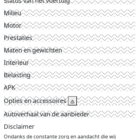
Status van het voertuig
Milieu
Motor
Prestaties
Maten en gewichten
Interieur
Belasting
APK
Opties en accessoires
Autoverhaal van de aanbieder
Disclaimer
Ondanks de constante zorg en aandacht die wij