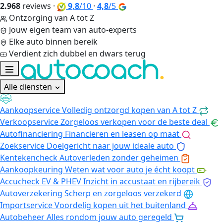
2.968
reviews
·
9,8
/10
·
4,8
/5
Ontzorging van A tot Z
Jouw eigen team van auto-experts
Elke auto binnen bereik
Verdient zich dubbel en dwars terug
Alle diensten
Aankoopservice
Volledig ontzorgd kopen van A tot Z
Verkoopservice
Zorgeloos verkopen voor de beste deal
Autofinanciering
Financieren en leasen op maat
Zoekservice
Doelgericht naar jouw ideale auto
Kentekencheck
Autoverleden zonder geheimen
Aankoopkeuring
Weten wat voor auto je écht koopt
Accucheck EV & PHEV
Inzicht in accustaat en rijbereik
Autoverzekering
Scherp en zorgeloos verzekerd
Importservice
Voordelig kopen uit het buitenland
Autobeheer
Alles rondom jouw auto geregeld