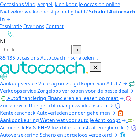
Occasions
Vind, vergelijk en koop je occasion online
Niet zeker welke dienst je nodig hebt?
Schakel Autocoach
in
Inspiratie
Over ons
Contact
NL
85.135
occasions
Autocoach inschakelen
Aankoopservice
Volledig ontzorgd kopen van A tot Z
Verkoopservice
Zorgeloos verkopen voor de beste deal
Autofinanciering
Financieren en leasen op maat
Zoekservice
Doelgericht naar jouw ideale auto
Kentekencheck
Autoverleden zonder geheimen
Aankoopkeuring
Weten wat voor auto je écht koopt
Accucheck EV & PHEV
Inzicht in accustaat en rijbereik
Autoverzekering
Scherp en zorgeloos verzekerd