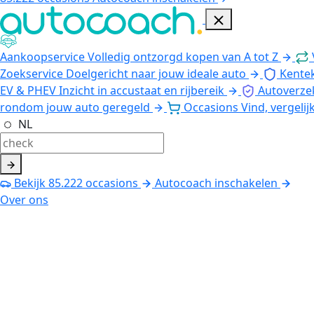
Aankoopservice
Volledig ontzorgd kopen van A tot Z
Zoekservice
Doelgericht naar jouw ideale auto
Kente
EV & PHEV
Inzicht in accustaat en rijbereik
Autoverze
rondom jouw auto geregeld
Occasions
Vind, vergelij
NL
Bekijk
85.222
occasions
Autocoach inschakelen
Over ons