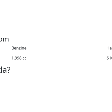
pm
Benzine
Ha
1.998 cc
6 
da?