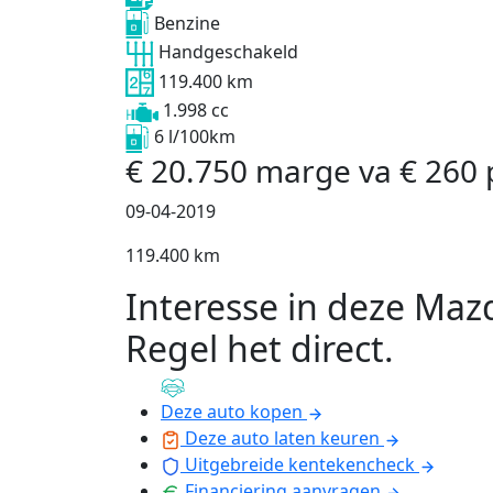
Benzine
Handgeschakeld
119.400 km
1.998 cc
6 l/100km
€
20.750
marge
va
€
260
09-04-2019
119.400 km
Interesse in deze Maz
Regel het direct
.
Deze auto kopen
Deze auto laten keuren
Uitgebreide kentekencheck
Financiering aanvragen