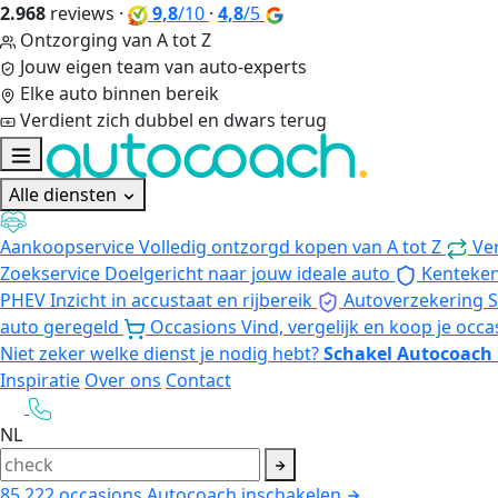
2.968
reviews
·
9,8
/10
·
4,8
/5
Ontzorging van A tot Z
Jouw eigen team van auto-experts
Elke auto binnen bereik
Verdient zich dubbel en dwars terug
Alle diensten
Aankoopservice
Volledig ontzorgd kopen van A tot Z
Ve
Zoekservice
Doelgericht naar jouw ideale auto
Kenteke
PHEV
Inzicht in accustaat en rijbereik
Autoverzekering
S
auto geregeld
Occasions
Vind, vergelijk en koop je occa
Niet zeker welke dienst je nodig hebt?
Schakel Autocoach 
Inspiratie
Over ons
Contact
NL
85.222
occasions
Autocoach inschakelen