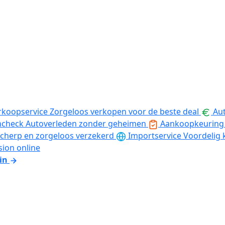
rkoopservice
Zorgeloos verkopen voor de beste deal
Aut
ncheck
Autoverleden zonder geheimen
Aankoopkeuring
cherp en zorgeloos verzekerd
Importservice
Voordelig 
sion online
in