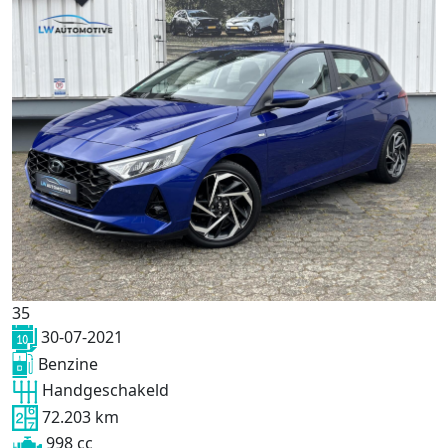
35
30-07-2021
Benzine
Handgeschakeld
72.203 km
998 cc