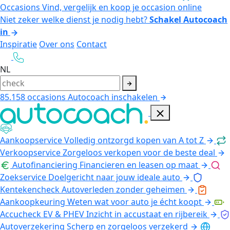
Occasions
Vind, vergelijk en koop je occasion online
Niet zeker welke dienst je nodig hebt?
Schakel Autocoach
in
Inspiratie
Over ons
Contact
NL
85.158
occasions
Autocoach inschakelen
Aankoopservice
Volledig ontzorgd kopen van A tot Z
Verkoopservice
Zorgeloos verkopen voor de beste deal
Autofinanciering
Financieren en leasen op maat
Zoekservice
Doelgericht naar jouw ideale auto
Kentekencheck
Autoverleden zonder geheimen
Aankoopkeuring
Weten wat voor auto je écht koopt
Accucheck EV & PHEV
Inzicht in accustaat en rijbereik
Autoverzekering
Scherp en zorgeloos verzekerd