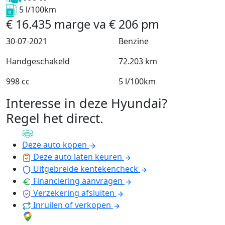
5 l/100km
€
16.435
marge
va
€
206
pm
30-07-2021
Benzine
Handgeschakeld
72.203 km
998 cc
5 l/100km
Interesse in deze Hyundai?
Regel het direct
.
Deze auto kopen
Deze auto laten keuren
Uitgebreide kentekencheck
Financiering aanvragen
Verzekering afsluiten
Inruilen of verkopen