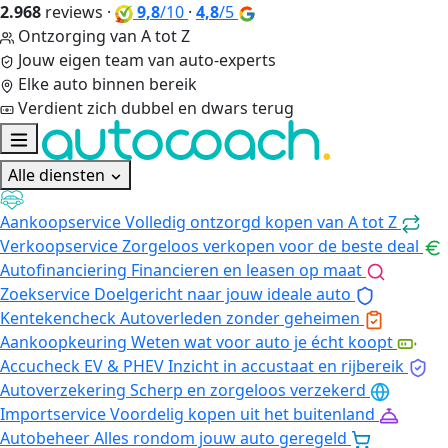
2.968
reviews
·
9,8
/10
·
4,8
/5
Ontzorging van A tot Z
Jouw eigen team van auto-experts
Elke auto binnen bereik
Verdient zich dubbel en dwars terug
Alle diensten
Aankoopservice
Volledig ontzorgd kopen van A tot Z
Verkoopservice
Zorgeloos verkopen voor de beste deal
Autofinanciering
Financieren en leasen op maat
Zoekservice
Doelgericht naar jouw ideale auto
Kentekencheck
Autoverleden zonder geheimen
Aankoopkeuring
Weten wat voor auto je écht koopt
Accucheck EV & PHEV
Inzicht in accustaat en rijbereik
Autoverzekering
Scherp en zorgeloos verzekerd
Importservice
Voordelig kopen uit het buitenland
Autobeheer
Alles rondom jouw auto geregeld