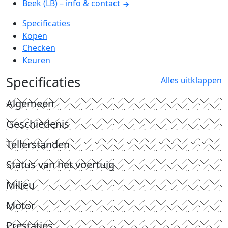
Beek (LB) – info & contact
Specificaties
Kopen
Checken
Keuren
Specificaties
Alles uitklappen
Algemeen
Geschiedenis
Tellerstanden
Status van het voertuig
Milieu
Motor
Prestaties