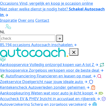
Occasions
Vind, vergelijk en koop je occasion online
Niet zeker welke dienst je nodig hebt?
Schakel Autocoach
in
Inspiratie
Over ons
Contact
NL
85.194
occasions
Autocoach inschakelen
Aankoopservice
Volledig ontzorgd kopen van A tot Z
Verkoopservice
Zorgeloos verkopen voor de beste deal
Autofinanciering
Financieren en leasen op maat
Zoekservice
Doelgericht naar jouw ideale auto
Kentekencheck
Autoverleden zonder geheimen
Aankoopkeuring
Weten wat voor auto je écht koopt
Accucheck EV & PHEV
Inzicht in accustaat en rijbereik
Autoverzekering
Scherp en zorgeloos verzekerd