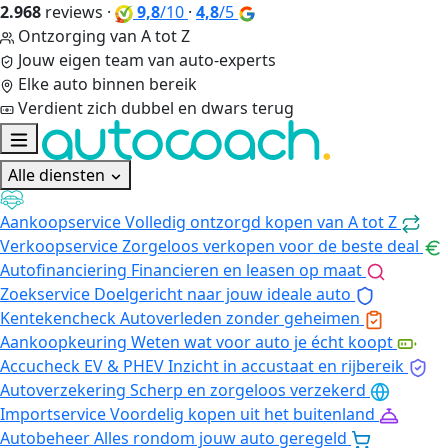
2.968
reviews
·
9,8
/10
·
4,8
/5
Ontzorging van A tot Z
Jouw eigen team van auto-experts
Elke auto binnen bereik
Verdient zich dubbel en dwars terug
Alle diensten
Aankoopservice
Volledig ontzorgd kopen van A tot Z
Verkoopservice
Zorgeloos verkopen voor de beste deal
Autofinanciering
Financieren en leasen op maat
Zoekservice
Doelgericht naar jouw ideale auto
Kentekencheck
Autoverleden zonder geheimen
Aankoopkeuring
Weten wat voor auto je écht koopt
Accucheck EV & PHEV
Inzicht in accustaat en rijbereik
Autoverzekering
Scherp en zorgeloos verzekerd
Importservice
Voordelig kopen uit het buitenland
Autobeheer
Alles rondom jouw auto geregeld