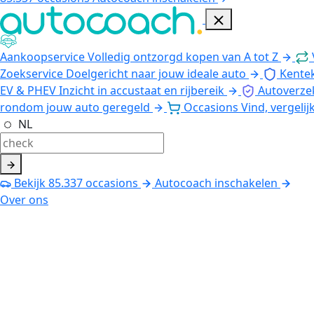
Aankoopservice
Volledig ontzorgd kopen van A tot Z
Zoekservice
Doelgericht naar jouw ideale auto
Kente
EV & PHEV
Inzicht in accustaat en rijbereik
Autoverze
rondom jouw auto geregeld
Occasions
Vind, vergelij
NL
Bekijk
85.337
occasions
Autocoach inschakelen
Over ons