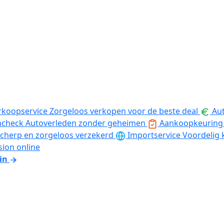
rkoopservice
Zorgeloos verkopen voor de beste deal
Aut
ncheck
Autoverleden zonder geheimen
Aankoopkeuring
cherp en zorgeloos verzekerd
Importservice
Voordelig 
sion online
in