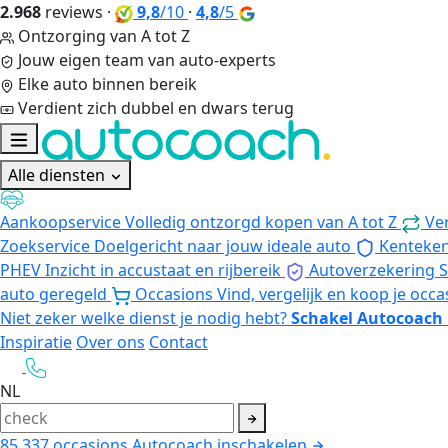
2.968
reviews
·
9,8
/10
·
4,8
/5
Ontzorging van A tot Z
Jouw eigen team van auto-experts
Elke auto binnen bereik
Verdient zich dubbel en dwars terug
Alle diensten
Aankoopservice
Volledig ontzorgd kopen van A tot Z
Ve
Zoekservice
Doelgericht naar jouw ideale auto
Kenteke
PHEV
Inzicht in accustaat en rijbereik
Autoverzekering
S
auto geregeld
Occasions
Vind, vergelijk en koop je occa
Niet zeker welke dienst je nodig hebt?
Schakel Autocoach 
Inspiratie
Over ons
Contact
NL
85.337
occasions
Autocoach inschakelen