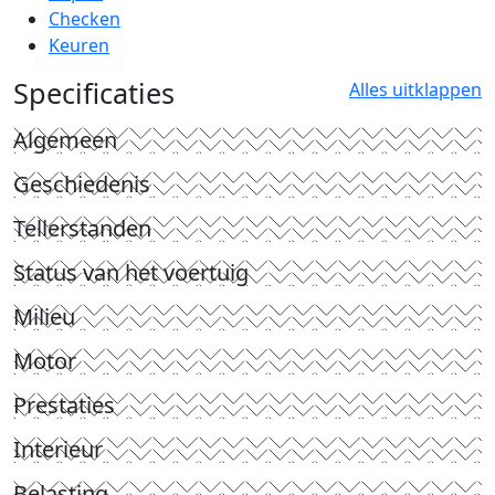
Checken
Keuren
Specificaties
Alles uitklappen
Algemeen
Geschiedenis
Tellerstanden
Status van het voertuig
Milieu
Motor
Prestaties
Interieur
Belasting