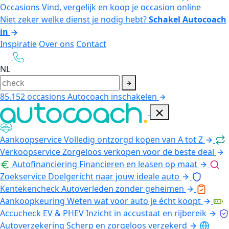
Occasions
Vind, vergelijk en koop je occasion online
Niet zeker welke dienst je nodig hebt?
Schakel Autocoach
in
Inspiratie
Over ons
Contact
NL
85.152
occasions
Autocoach inschakelen
Aankoopservice
Volledig ontzorgd kopen van A tot Z
Verkoopservice
Zorgeloos verkopen voor de beste deal
Autofinanciering
Financieren en leasen op maat
Zoekservice
Doelgericht naar jouw ideale auto
Kentekencheck
Autoverleden zonder geheimen
Aankoopkeuring
Weten wat voor auto je écht koopt
Accucheck EV & PHEV
Inzicht in accustaat en rijbereik
Autoverzekering
Scherp en zorgeloos verzekerd