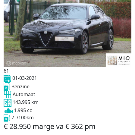
61
01-03-2021
Benzine
Automaat
143.995 km
1.995 cc
7 l/100km
€
28.950
marge
va
€
362
pm