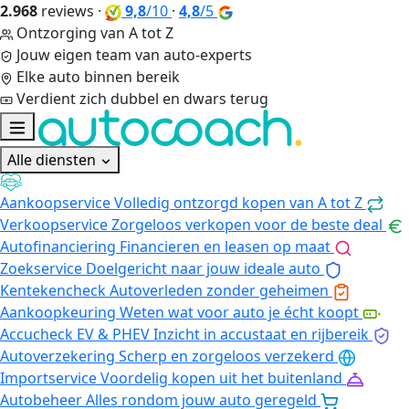
2.968
reviews
·
9,8
/10
·
4,8
/5
Ontzorging van A tot Z
Jouw eigen team van auto-experts
Elke auto binnen bereik
Verdient zich dubbel en dwars terug
Alle diensten
Aankoopservice
Volledig ontzorgd kopen van A tot Z
Verkoopservice
Zorgeloos verkopen voor de beste deal
Autofinanciering
Financieren en leasen op maat
Zoekservice
Doelgericht naar jouw ideale auto
Kentekencheck
Autoverleden zonder geheimen
Aankoopkeuring
Weten wat voor auto je écht koopt
Accucheck EV & PHEV
Inzicht in accustaat en rijbereik
Autoverzekering
Scherp en zorgeloos verzekerd
Importservice
Voordelig kopen uit het buitenland
Autobeheer
Alles rondom jouw auto geregeld