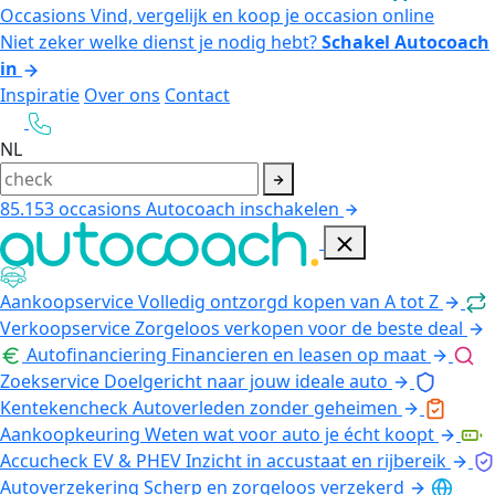
Occasions
Vind, vergelijk en koop je occasion online
Niet zeker welke dienst je nodig hebt?
Schakel Autocoach
in
Inspiratie
Over ons
Contact
NL
85.153
occasions
Autocoach inschakelen
Aankoopservice
Volledig ontzorgd kopen van A tot Z
Verkoopservice
Zorgeloos verkopen voor de beste deal
Autofinanciering
Financieren en leasen op maat
Zoekservice
Doelgericht naar jouw ideale auto
Kentekencheck
Autoverleden zonder geheimen
Aankoopkeuring
Weten wat voor auto je écht koopt
Accucheck EV & PHEV
Inzicht in accustaat en rijbereik
Autoverzekering
Scherp en zorgeloos verzekerd