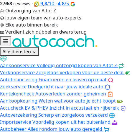
2.968
reviews
·
9,8
/10
·
4,8
/5
Ontzorging van A tot Z
Jouw eigen team van auto-experts
Elke auto binnen bereik
Verdient zich dubbel en dwars terug
Alle diensten
Aankoopservice
Volledig ontzorgd kopen van A tot Z
Verkoopservice
Zorgeloos verkopen voor de beste deal
Autofinanciering
Financieren en leasen op maat
Zoekservice
Doelgericht naar jouw ideale auto
Kentekencheck
Autoverleden zonder geheimen
Aankoopkeuring
Weten wat voor auto je écht koopt
Accucheck EV & PHEV
Inzicht in accustaat en rijbereik
Autoverzekering
Scherp en zorgeloos verzekerd
Importservice
Voordelig kopen uit het buitenland
Autobeheer
Alles rondom jouw auto geregeld