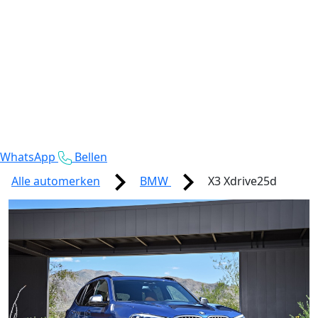
WhatsApp
Bellen
Alle automerken
BMW
X3 Xdrive25d