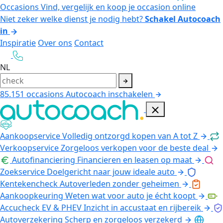
Occasions
Vind, vergelijk en koop je occasion online
Niet zeker welke dienst je nodig hebt?
Schakel Autocoach
in
Inspiratie
Over ons
Contact
NL
85.151
occasions
Autocoach inschakelen
Aankoopservice
Volledig ontzorgd kopen van A tot Z
Verkoopservice
Zorgeloos verkopen voor de beste deal
Autofinanciering
Financieren en leasen op maat
Zoekservice
Doelgericht naar jouw ideale auto
Kentekencheck
Autoverleden zonder geheimen
Aankoopkeuring
Weten wat voor auto je écht koopt
Accucheck EV & PHEV
Inzicht in accustaat en rijbereik
Autoverzekering
Scherp en zorgeloos verzekerd