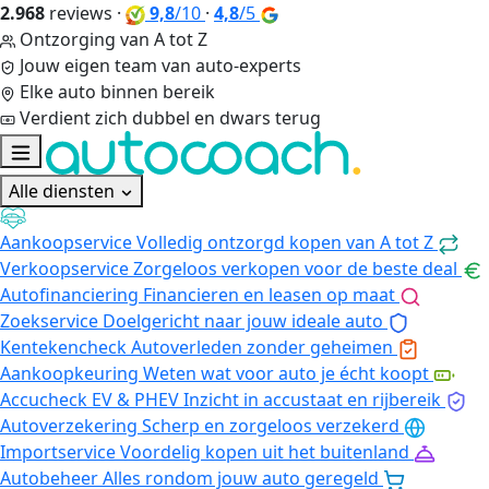
2.968
reviews
·
9,8
/10
·
4,8
/5
Ontzorging van A tot Z
Jouw eigen team van auto-experts
Elke auto binnen bereik
Verdient zich dubbel en dwars terug
Alle diensten
Aankoopservice
Volledig ontzorgd kopen van A tot Z
Verkoopservice
Zorgeloos verkopen voor de beste deal
Autofinanciering
Financieren en leasen op maat
Zoekservice
Doelgericht naar jouw ideale auto
Kentekencheck
Autoverleden zonder geheimen
Aankoopkeuring
Weten wat voor auto je écht koopt
Accucheck EV & PHEV
Inzicht in accustaat en rijbereik
Autoverzekering
Scherp en zorgeloos verzekerd
Importservice
Voordelig kopen uit het buitenland
Autobeheer
Alles rondom jouw auto geregeld