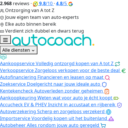
2.968
reviews
·
9,8
/10
·
4,8
/5
Ontzorging van A tot Z
Jouw eigen team van auto-experts
Elke auto binnen bereik
Verdient zich dubbel en dwars terug
Alle diensten
Aankoopservice
Volledig ontzorgd kopen van A tot Z
Verkoopservice
Zorgeloos verkopen voor de beste deal
Autofinanciering
Financieren en leasen op maat
Zoekservice
Doelgericht naar jouw ideale auto
Kentekencheck
Autoverleden zonder geheimen
Aankoopkeuring
Weten wat voor auto je écht koopt
Accucheck EV & PHEV
Inzicht in accustaat en rijbereik
Autoverzekering
Scherp en zorgeloos verzekerd
Importservice
Voordelig kopen uit het buitenland
Autobeheer
Alles rondom jouw auto geregeld