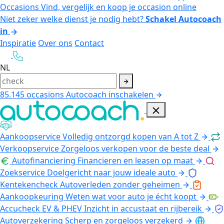
Occasions
Vind, vergelijk en koop je occasion online
Niet zeker welke dienst je nodig hebt?
Schakel Autocoach
in
Inspiratie
Over ons
Contact
NL
85.145
occasions
Autocoach inschakelen
Aankoopservice
Volledig ontzorgd kopen van A tot Z
Verkoopservice
Zorgeloos verkopen voor de beste deal
Autofinanciering
Financieren en leasen op maat
Zoekservice
Doelgericht naar jouw ideale auto
Kentekencheck
Autoverleden zonder geheimen
Aankoopkeuring
Weten wat voor auto je écht koopt
Accucheck EV & PHEV
Inzicht in accustaat en rijbereik
Autoverzekering
Scherp en zorgeloos verzekerd