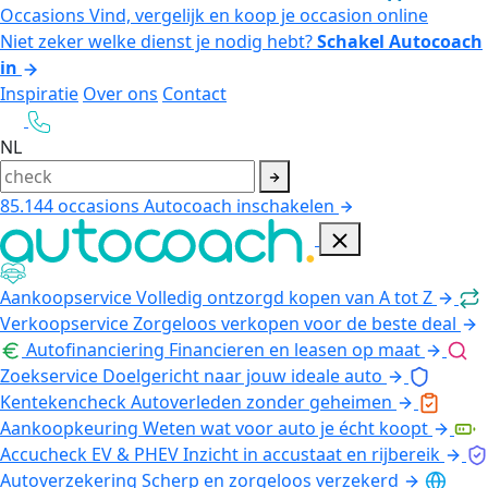
Occasions
Vind, vergelijk en koop je occasion online
Niet zeker welke dienst je nodig hebt?
Schakel Autocoach
in
Inspiratie
Over ons
Contact
NL
85.144
occasions
Autocoach inschakelen
Aankoopservice
Volledig ontzorgd kopen van A tot Z
Verkoopservice
Zorgeloos verkopen voor de beste deal
Autofinanciering
Financieren en leasen op maat
Zoekservice
Doelgericht naar jouw ideale auto
Kentekencheck
Autoverleden zonder geheimen
Aankoopkeuring
Weten wat voor auto je écht koopt
Accucheck EV & PHEV
Inzicht in accustaat en rijbereik
Autoverzekering
Scherp en zorgeloos verzekerd