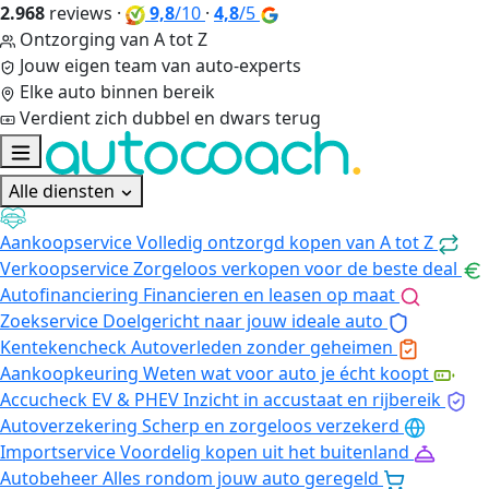
2.968
reviews
·
9,8
/10
·
4,8
/5
Ontzorging van A tot Z
Jouw eigen team van auto-experts
Elke auto binnen bereik
Verdient zich dubbel en dwars terug
Alle diensten
Aankoopservice
Volledig ontzorgd kopen van A tot Z
Verkoopservice
Zorgeloos verkopen voor de beste deal
Autofinanciering
Financieren en leasen op maat
Zoekservice
Doelgericht naar jouw ideale auto
Kentekencheck
Autoverleden zonder geheimen
Aankoopkeuring
Weten wat voor auto je écht koopt
Accucheck EV & PHEV
Inzicht in accustaat en rijbereik
Autoverzekering
Scherp en zorgeloos verzekerd
Importservice
Voordelig kopen uit het buitenland
Autobeheer
Alles rondom jouw auto geregeld