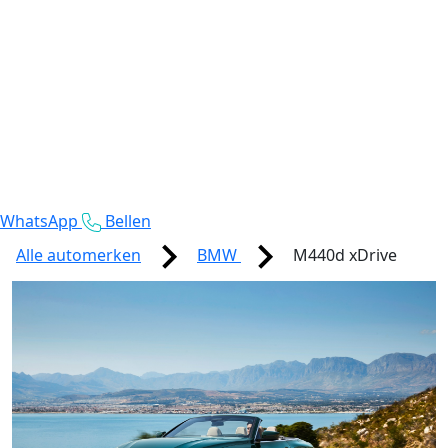
WhatsApp
Bellen
Alle automerken
BMW
M440d xDrive