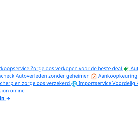
rkoopservice
Zorgeloos verkopen voor de beste deal
Aut
ncheck
Autoverleden zonder geheimen
Aankoopkeuring
cherp en zorgeloos verzekerd
Importservice
Voordelig 
sion online
in