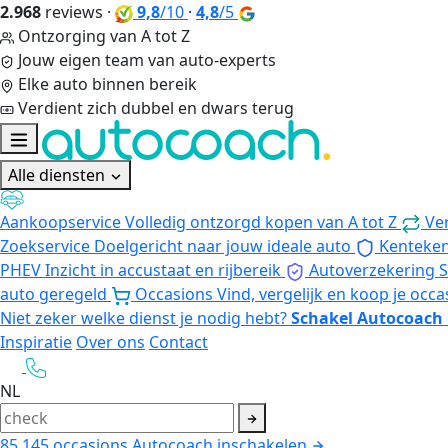
2.968
reviews
·
9,8
/10
·
4,8
/5
Ontzorging van A tot Z
Jouw eigen team van auto-experts
Elke auto binnen bereik
Verdient zich dubbel en dwars terug
Alle diensten
Aankoopservice
Volledig ontzorgd kopen van A tot Z
Ve
Zoekservice
Doelgericht naar jouw ideale auto
Kenteke
PHEV
Inzicht in accustaat en rijbereik
Autoverzekering
S
auto geregeld
Occasions
Vind, vergelijk en koop je occa
Niet zeker welke dienst je nodig hebt?
Schakel Autocoach 
Inspiratie
Over ons
Contact
NL
85.145
occasions
Autocoach inschakelen