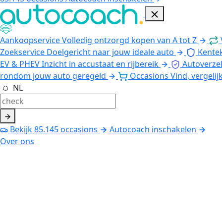
Aankoopservice
Volledig ontzorgd kopen van A tot Z
Zoekservice
Doelgericht naar jouw ideale auto
Kente
EV & PHEV
Inzicht in accustaat en rijbereik
Autoverze
rondom jouw auto geregeld
Occasions
Vind, vergelij
NL
Bekijk
85.145
occasions
Autocoach inschakelen
Over ons