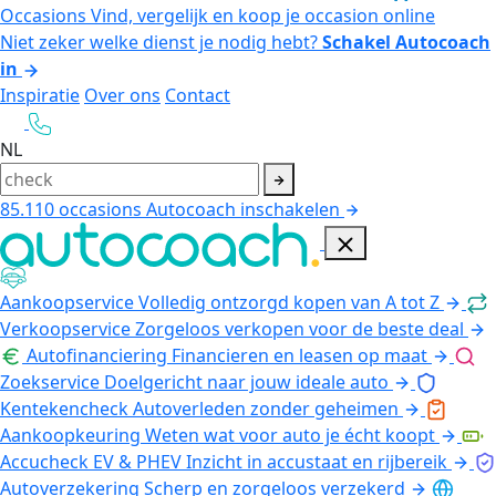
Occasions
Vind, vergelijk en koop je occasion online
Niet zeker welke dienst je nodig hebt?
Schakel Autocoach
in
Inspiratie
Over ons
Contact
NL
85.110
occasions
Autocoach inschakelen
Aankoopservice
Volledig ontzorgd kopen van A tot Z
Verkoopservice
Zorgeloos verkopen voor de beste deal
Autofinanciering
Financieren en leasen op maat
Zoekservice
Doelgericht naar jouw ideale auto
Kentekencheck
Autoverleden zonder geheimen
Aankoopkeuring
Weten wat voor auto je écht koopt
Accucheck EV & PHEV
Inzicht in accustaat en rijbereik
Autoverzekering
Scherp en zorgeloos verzekerd