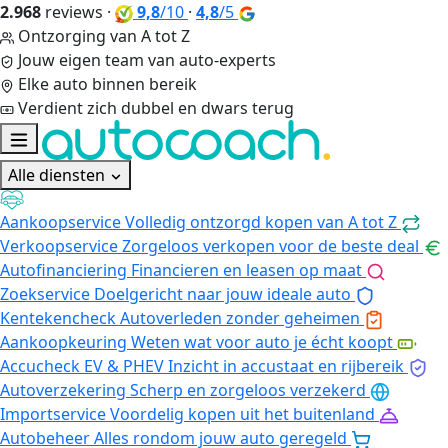
2.968
reviews
·
9,8
/10
·
4,8
/5
Ontzorging van A tot Z
Jouw eigen team van auto-experts
Elke auto binnen bereik
Verdient zich dubbel en dwars terug
Alle diensten
Aankoopservice
Volledig ontzorgd kopen van A tot Z
Verkoopservice
Zorgeloos verkopen voor de beste deal
Autofinanciering
Financieren en leasen op maat
Zoekservice
Doelgericht naar jouw ideale auto
Kentekencheck
Autoverleden zonder geheimen
Aankoopkeuring
Weten wat voor auto je écht koopt
Accucheck EV & PHEV
Inzicht in accustaat en rijbereik
Autoverzekering
Scherp en zorgeloos verzekerd
Importservice
Voordelig kopen uit het buitenland
Autobeheer
Alles rondom jouw auto geregeld