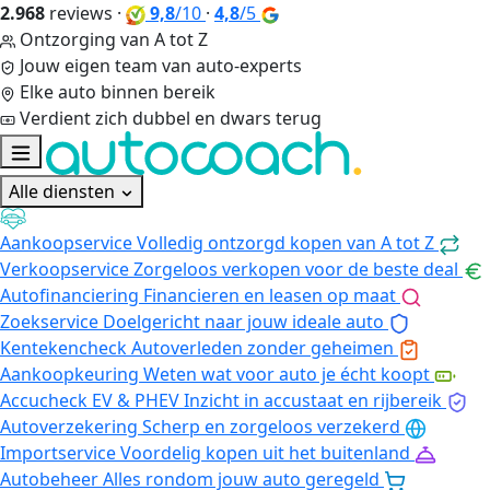
2.968
reviews
·
9,8
/10
·
4,8
/5
Ontzorging van A tot Z
Jouw eigen team van auto-experts
Elke auto binnen bereik
Verdient zich dubbel en dwars terug
Alle diensten
Aankoopservice
Volledig ontzorgd kopen van A tot Z
Verkoopservice
Zorgeloos verkopen voor de beste deal
Autofinanciering
Financieren en leasen op maat
Zoekservice
Doelgericht naar jouw ideale auto
Kentekencheck
Autoverleden zonder geheimen
Aankoopkeuring
Weten wat voor auto je écht koopt
Accucheck EV & PHEV
Inzicht in accustaat en rijbereik
Autoverzekering
Scherp en zorgeloos verzekerd
Importservice
Voordelig kopen uit het buitenland
Autobeheer
Alles rondom jouw auto geregeld