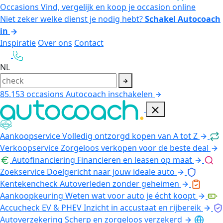
Occasions
Vind, vergelijk en koop je occasion online
Niet zeker welke dienst je nodig hebt?
Schakel Autocoach
in
Inspiratie
Over ons
Contact
NL
85.153
occasions
Autocoach inschakelen
Aankoopservice
Volledig ontzorgd kopen van A tot Z
Verkoopservice
Zorgeloos verkopen voor de beste deal
Autofinanciering
Financieren en leasen op maat
Zoekservice
Doelgericht naar jouw ideale auto
Kentekencheck
Autoverleden zonder geheimen
Aankoopkeuring
Weten wat voor auto je écht koopt
Accucheck EV & PHEV
Inzicht in accustaat en rijbereik
Autoverzekering
Scherp en zorgeloos verzekerd