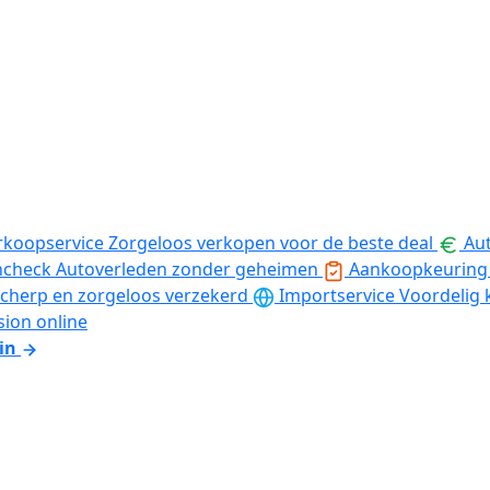
rkoopservice
Zorgeloos verkopen voor de beste deal
Aut
ncheck
Autoverleden zonder geheimen
Aankoopkeuring
cherp en zorgeloos verzekerd
Importservice
Voordelig 
sion online
in