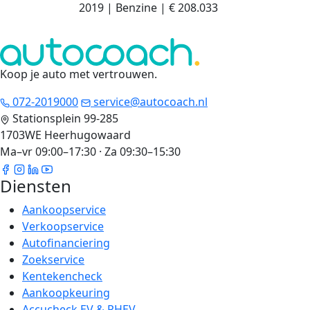
2019
|
Benzine
|
€ 208.033
Koop je auto met vertrouwen
.
072-2019000
service@autocoach.nl
Stationsplein 99-285
1703WE Heerhugowaard
Ma–vr 09:00–17:30 · Za 09:30–15:30
Diensten
Aankoopservice
Verkoopservice
Autofinanciering
Zoekservice
Kentekencheck
Aankoopkeuring
Accucheck EV & PHEV