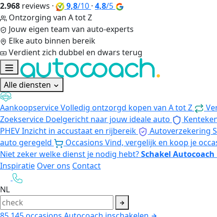
2.968
reviews
·
9,8
/10
·
4,8
/5
Ontzorging van A tot Z
Jouw eigen team van auto-experts
Elke auto binnen bereik
Verdient zich dubbel en dwars terug
Alle diensten
Aankoopservice
Volledig ontzorgd kopen van A tot Z
Ve
Zoekservice
Doelgericht naar jouw ideale auto
Kenteke
PHEV
Inzicht in accustaat en rijbereik
Autoverzekering
S
auto geregeld
Occasions
Vind, vergelijk en koop je occa
Niet zeker welke dienst je nodig hebt?
Schakel Autocoach 
Inspiratie
Over ons
Contact
NL
85.145
occasions
Autocoach inschakelen