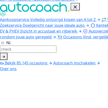
Aankoopservice
Volledig ontzorgd kopen van A tot Z
Zoekservice
Doelgericht naar jouw ideale auto
Kente
EV & PHEV
Inzicht in accustaat en rijbereik
Autoverze
rondom jouw auto geregeld
Occasions
Vind, vergelij
NL
Bekijk
85.145
occasions
Autocoach inschakelen
Over ons