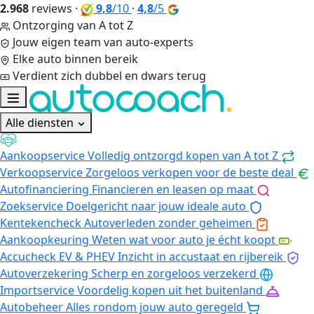
2.968
reviews
·
9,8
/10
·
4,8
/5
Ontzorging van A tot Z
Jouw eigen team van auto-experts
Elke auto binnen bereik
Verdient zich dubbel en dwars terug
Alle diensten
Aankoopservice
Volledig ontzorgd kopen van A tot Z
Verkoopservice
Zorgeloos verkopen voor de beste deal
Autofinanciering
Financieren en leasen op maat
Zoekservice
Doelgericht naar jouw ideale auto
Kentekencheck
Autoverleden zonder geheimen
Aankoopkeuring
Weten wat voor auto je écht koopt
Accucheck EV & PHEV
Inzicht in accustaat en rijbereik
Autoverzekering
Scherp en zorgeloos verzekerd
Importservice
Voordelig kopen uit het buitenland
Autobeheer
Alles rondom jouw auto geregeld