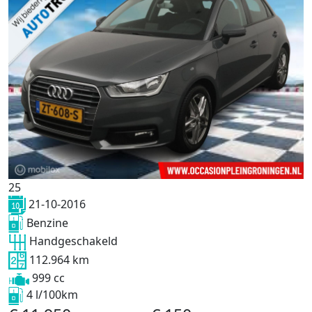
25
21-10-2016
Benzine
Handgeschakeld
112.964 km
999 cc
4 l/100km