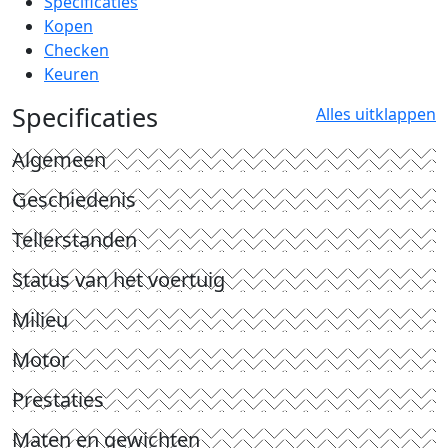
Specificaties
Kopen
Checken
Keuren
Specificaties
Alles uitklappen
Algemeen
Geschiedenis
Tellerstanden
Status van het voertuig
Milieu
Motor
Prestaties
Maten en gewichten