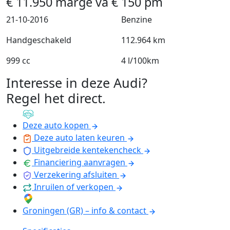
€
11.950
marge
va
€
150
pm
21-10-2016
Benzine
Handgeschakeld
112.964 km
999 cc
4 l/100km
Interesse in deze Audi?
Regel het direct
.
Deze auto kopen
Deze auto laten keuren
Uitgebreide kentekencheck
Financiering aanvragen
Verzekering afsluiten
Inruilen of verkopen
Groningen (GR) – info & contact