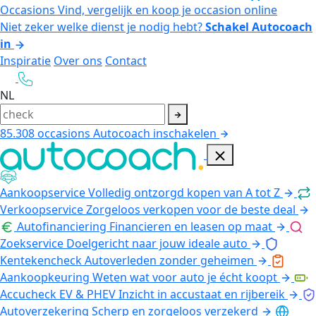
Occasions
Vind, vergelijk en koop je occasion online
Niet zeker welke dienst je nodig hebt?
Schakel Autocoach
in
Inspiratie
Over ons
Contact
NL
85.308
occasions
Autocoach inschakelen
Aankoopservice
Volledig ontzorgd kopen van A tot Z
Verkoopservice
Zorgeloos verkopen voor de beste deal
Autofinanciering
Financieren en leasen op maat
Zoekservice
Doelgericht naar jouw ideale auto
Kentekencheck
Autoverleden zonder geheimen
Aankoopkeuring
Weten wat voor auto je écht koopt
Accucheck EV & PHEV
Inzicht in accustaat en rijbereik
Autoverzekering
Scherp en zorgeloos verzekerd