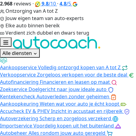
2.968
reviews
·
9,8
/10
·
4,8
/5
Ontzorging van A tot Z
Jouw eigen team van auto-experts
Elke auto binnen bereik
Verdient zich dubbel en dwars terug
Alle diensten
Aankoopservice
Volledig ontzorgd kopen van A tot Z
Verkoopservice
Zorgeloos verkopen voor de beste deal
Autofinanciering
Financieren en leasen op maat
Zoekservice
Doelgericht naar jouw ideale auto
Kentekencheck
Autoverleden zonder geheimen
Aankoopkeuring
Weten wat voor auto je écht koopt
Accucheck EV & PHEV
Inzicht in accustaat en rijbereik
Autoverzekering
Scherp en zorgeloos verzekerd
Importservice
Voordelig kopen uit het buitenland
Autobeheer
Alles rondom jouw auto geregeld