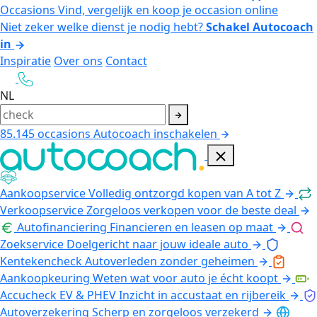
Occasions
Vind, vergelijk en koop je occasion online
Niet zeker welke dienst je nodig hebt?
Schakel Autocoach
in
Inspiratie
Over ons
Contact
NL
85.145
occasions
Autocoach inschakelen
Aankoopservice
Volledig ontzorgd kopen van A tot Z
Verkoopservice
Zorgeloos verkopen voor de beste deal
Autofinanciering
Financieren en leasen op maat
Zoekservice
Doelgericht naar jouw ideale auto
Kentekencheck
Autoverleden zonder geheimen
Aankoopkeuring
Weten wat voor auto je écht koopt
Accucheck EV & PHEV
Inzicht in accustaat en rijbereik
Autoverzekering
Scherp en zorgeloos verzekerd