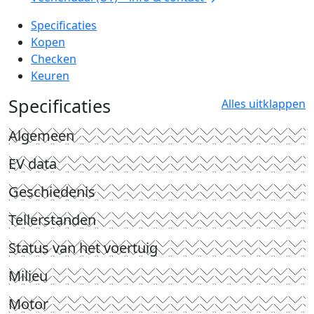
Specificaties
Kopen
Checken
Keuren
Specificaties
Alles uitklappen
Algemeen
EV data
Geschiedenis
Tellerstanden
Status van het voertuig
Milieu
Motor