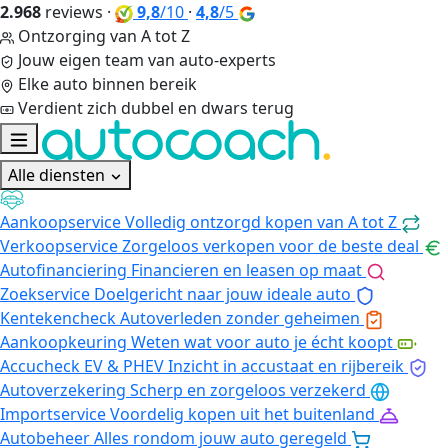
2.968
reviews
·
9,8
/10
·
4,8
/5
Ontzorging van A tot Z
Jouw eigen team van auto-experts
Elke auto binnen bereik
Verdient zich dubbel en dwars terug
Alle diensten
Aankoopservice
Volledig ontzorgd kopen van A tot Z
Verkoopservice
Zorgeloos verkopen voor de beste deal
Autofinanciering
Financieren en leasen op maat
Zoekservice
Doelgericht naar jouw ideale auto
Kentekencheck
Autoverleden zonder geheimen
Aankoopkeuring
Weten wat voor auto je écht koopt
Accucheck EV & PHEV
Inzicht in accustaat en rijbereik
Autoverzekering
Scherp en zorgeloos verzekerd
Importservice
Voordelig kopen uit het buitenland
Autobeheer
Alles rondom jouw auto geregeld