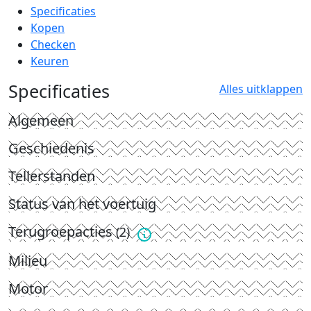
Specificaties
Kopen
Checken
Keuren
Specificaties
Alles uitklappen
Algemeen
Geschiedenis
Tellerstanden
Status van het voertuig
Terugroepacties
(2)
Milieu
Motor