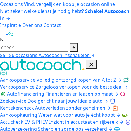
Occasions
Vind, vergelijk en koop je occasion online
Niet zeker welke dienst je nodig hebt?
Schakel Autocoach
in
Inspiratie
Over ons
Contact
NL
85.186
occasions
Autocoach inschakelen
Aankoopservice
Volledig ontzorgd kopen van A tot Z
Verkoopservice
Zorgeloos verkopen voor de beste deal
Autofinanciering
Financieren en leasen op maat
Zoekservice
Doelgericht naar jouw ideale auto
Kentekencheck
Autoverleden zonder geheimen
Aankoopkeuring
Weten wat voor auto je écht koopt
Accucheck EV & PHEV
Inzicht in accustaat en rijbereik
Autoverzekering
Scherp en zorgeloos verzekerd