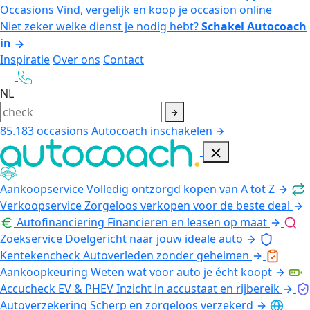
Occasions
Vind, vergelijk en koop je occasion online
Niet zeker welke dienst je nodig hebt?
Schakel Autocoach
in
Inspiratie
Over ons
Contact
NL
85.183
occasions
Autocoach inschakelen
Aankoopservice
Volledig ontzorgd kopen van A tot Z
Verkoopservice
Zorgeloos verkopen voor de beste deal
Autofinanciering
Financieren en leasen op maat
Zoekservice
Doelgericht naar jouw ideale auto
Kentekencheck
Autoverleden zonder geheimen
Aankoopkeuring
Weten wat voor auto je écht koopt
Accucheck EV & PHEV
Inzicht in accustaat en rijbereik
Autoverzekering
Scherp en zorgeloos verzekerd