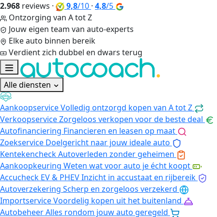
2.968
reviews
·
9,8
/10
·
4,8
/5
Ontzorging van A tot Z
Jouw eigen team van auto-experts
Elke auto binnen bereik
Verdient zich dubbel en dwars terug
Alle diensten
Aankoopservice
Volledig ontzorgd kopen van A tot Z
Verkoopservice
Zorgeloos verkopen voor de beste deal
Autofinanciering
Financieren en leasen op maat
Zoekservice
Doelgericht naar jouw ideale auto
Kentekencheck
Autoverleden zonder geheimen
Aankoopkeuring
Weten wat voor auto je écht koopt
Accucheck EV & PHEV
Inzicht in accustaat en rijbereik
Autoverzekering
Scherp en zorgeloos verzekerd
Importservice
Voordelig kopen uit het buitenland
Autobeheer
Alles rondom jouw auto geregeld