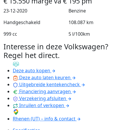
€
15.550
marge
va
€
195
pm
23-12-2020
Benzine
Handgeschakeld
108.087 km
999 cc
5 l/100km
Interesse in deze Volkswagen?
Regel het direct
.
Deze auto kopen
Deze auto laten keuren
Uitgebreide kentekencheck
Financiering aanvragen
Verzekering afsluiten
Inruilen of verkopen
Rhenen (UT) – info & contact