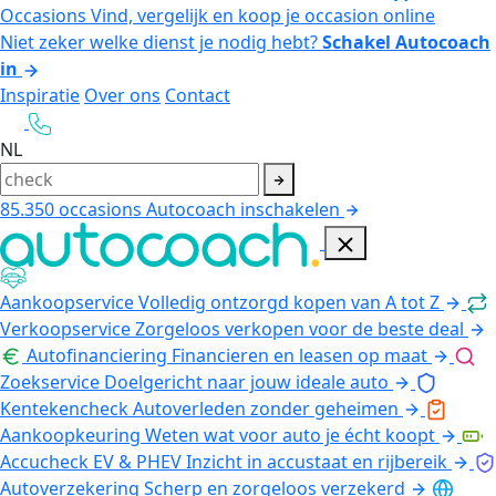
Occasions
Vind, vergelijk en koop je occasion online
Niet zeker welke dienst je nodig hebt?
Schakel Autocoach
in
Inspiratie
Over ons
Contact
NL
85.350
occasions
Autocoach inschakelen
Aankoopservice
Volledig ontzorgd kopen van A tot Z
Verkoopservice
Zorgeloos verkopen voor de beste deal
Autofinanciering
Financieren en leasen op maat
Zoekservice
Doelgericht naar jouw ideale auto
Kentekencheck
Autoverleden zonder geheimen
Aankoopkeuring
Weten wat voor auto je écht koopt
Accucheck EV & PHEV
Inzicht in accustaat en rijbereik
Autoverzekering
Scherp en zorgeloos verzekerd