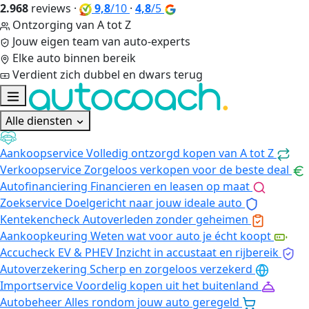
2.968
reviews
·
9,8
/10
·
4,8
/5
Ontzorging van A tot Z
Jouw eigen team van auto-experts
Elke auto binnen bereik
Verdient zich dubbel en dwars terug
Alle diensten
Aankoopservice
Volledig ontzorgd kopen van A tot Z
Verkoopservice
Zorgeloos verkopen voor de beste deal
Autofinanciering
Financieren en leasen op maat
Zoekservice
Doelgericht naar jouw ideale auto
Kentekencheck
Autoverleden zonder geheimen
Aankoopkeuring
Weten wat voor auto je écht koopt
Accucheck EV & PHEV
Inzicht in accustaat en rijbereik
Autoverzekering
Scherp en zorgeloos verzekerd
Importservice
Voordelig kopen uit het buitenland
Autobeheer
Alles rondom jouw auto geregeld