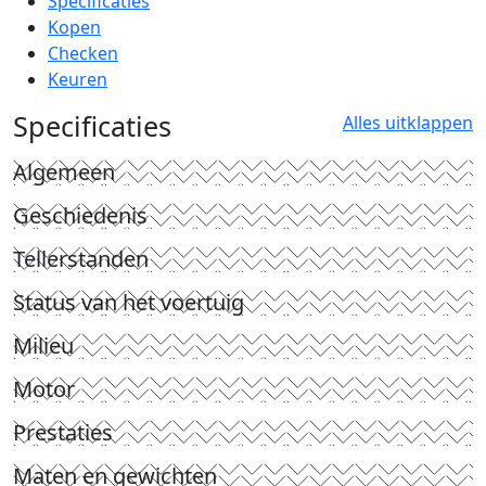
Specificaties
Kopen
Checken
Keuren
Specificaties
Alles uitklappen
Algemeen
Geschiedenis
Tellerstanden
Status van het voertuig
Milieu
Motor
Prestaties
Maten en gewichten