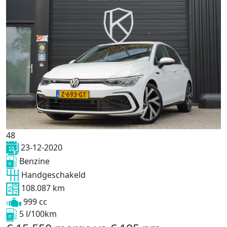
48
23-12-2020
Benzine
Handgeschakeld
108.087 km
999 cc
5 l/100km