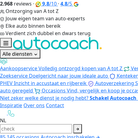
2.968
reviews
·
9,8
/10
·
4,8
/5
Ontzorging van A tot Z
Jouw eigen team van auto-experts
Elke auto binnen bereik
Verdient zich dubbel en dwars terug
Alle diensten
Aankoopservice
Volledig ontzorgd kopen van A tot Z
Ve
Zoekservice
Doelgericht naar jouw ideale auto
Kenteke
PHEV
Inzicht in accustaat en rijbereik
Autoverzekering
S
auto geregeld
Occasions
Vind, vergelijk en koop je occa
Niet zeker welke dienst je nodig hebt?
Schakel Autocoach 
Inspiratie
Over ons
Contact
NL
85.145
occasions
Autocoach inschakelen