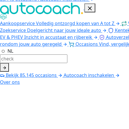
Aankoopservice
Volledig ontzorgd kopen van A tot Z
Zoekservice
Doelgericht naar jouw ideale auto
Kente
EV & PHEV
Inzicht in accustaat en rijbereik
Autoverze
rondom jouw auto geregeld
Occasions
Vind, vergelij
NL
Bekijk
85.145
occasions
Autocoach inschakelen
Over ons