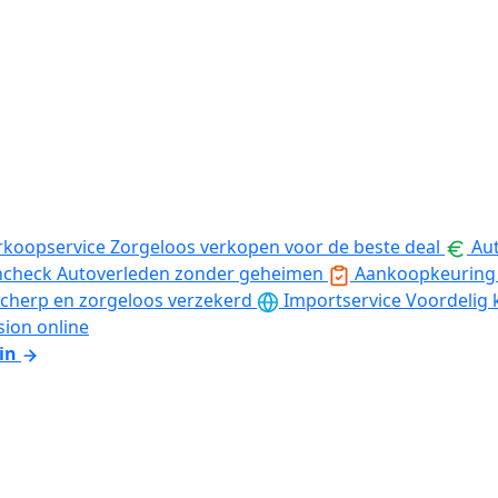
rkoopservice
Zorgeloos verkopen voor de beste deal
Aut
ncheck
Autoverleden zonder geheimen
Aankoopkeuring
cherp en zorgeloos verzekerd
Importservice
Voordelig 
sion online
in