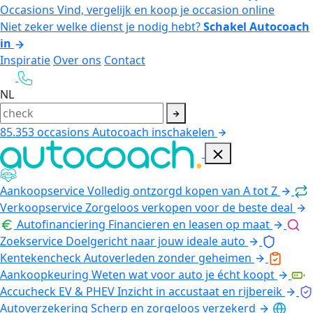
Occasions
Vind, vergelijk en koop je occasion online
Niet zeker welke dienst je nodig hebt?
Schakel Autocoach
in
Inspiratie
Over ons
Contact
NL
85.353
occasions
Autocoach inschakelen
Aankoopservice
Volledig ontzorgd kopen van A tot Z
Verkoopservice
Zorgeloos verkopen voor de beste deal
Autofinanciering
Financieren en leasen op maat
Zoekservice
Doelgericht naar jouw ideale auto
Kentekencheck
Autoverleden zonder geheimen
Aankoopkeuring
Weten wat voor auto je écht koopt
Accucheck EV & PHEV
Inzicht in accustaat en rijbereik
Autoverzekering
Scherp en zorgeloos verzekerd