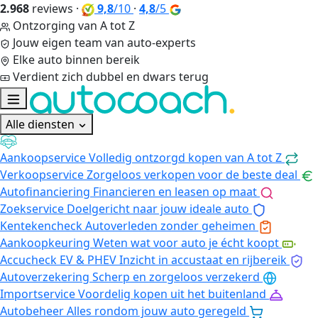
2.968
reviews
·
9,8
/10
·
4,8
/5
Ontzorging van A tot Z
Jouw eigen team van auto-experts
Elke auto binnen bereik
Verdient zich dubbel en dwars terug
Alle diensten
Aankoopservice
Volledig ontzorgd kopen van A tot Z
Verkoopservice
Zorgeloos verkopen voor de beste deal
Autofinanciering
Financieren en leasen op maat
Zoekservice
Doelgericht naar jouw ideale auto
Kentekencheck
Autoverleden zonder geheimen
Aankoopkeuring
Weten wat voor auto je écht koopt
Accucheck EV & PHEV
Inzicht in accustaat en rijbereik
Autoverzekering
Scherp en zorgeloos verzekerd
Importservice
Voordelig kopen uit het buitenland
Autobeheer
Alles rondom jouw auto geregeld