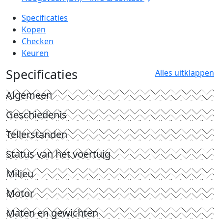
Specificaties
Kopen
Checken
Keuren
Specificaties
Alles uitklappen
Algemeen
Geschiedenis
Tellerstanden
Status van het voertuig
Milieu
Motor
Maten en gewichten