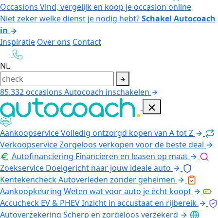
Occasions
Vind, vergelijk en koop je occasion online
Niet zeker welke dienst je nodig hebt?
Schakel Autocoach
in
Inspiratie
Over ons
Contact
NL
85.332
occasions
Autocoach inschakelen
Aankoopservice
Volledig ontzorgd kopen van A tot Z
Verkoopservice
Zorgeloos verkopen voor de beste deal
Autofinanciering
Financieren en leasen op maat
Zoekservice
Doelgericht naar jouw ideale auto
Kentekencheck
Autoverleden zonder geheimen
Aankoopkeuring
Weten wat voor auto je écht koopt
Accucheck EV & PHEV
Inzicht in accustaat en rijbereik
Autoverzekering
Scherp en zorgeloos verzekerd