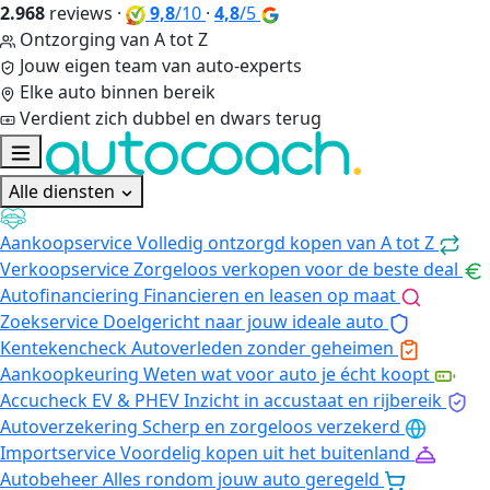
2.968
reviews
·
9,8
/10
·
4,8
/5
Ontzorging van A tot Z
Jouw eigen team van auto-experts
Elke auto binnen bereik
Verdient zich dubbel en dwars terug
Alle diensten
Aankoopservice
Volledig ontzorgd kopen van A tot Z
Verkoopservice
Zorgeloos verkopen voor de beste deal
Autofinanciering
Financieren en leasen op maat
Zoekservice
Doelgericht naar jouw ideale auto
Kentekencheck
Autoverleden zonder geheimen
Aankoopkeuring
Weten wat voor auto je écht koopt
Accucheck EV & PHEV
Inzicht in accustaat en rijbereik
Autoverzekering
Scherp en zorgeloos verzekerd
Importservice
Voordelig kopen uit het buitenland
Autobeheer
Alles rondom jouw auto geregeld