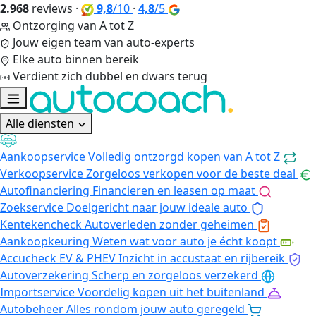
2.968
reviews
·
9,8
/10
·
4,8
/5
Ontzorging van A tot Z
Jouw eigen team van auto-experts
Elke auto binnen bereik
Verdient zich dubbel en dwars terug
Alle diensten
Aankoopservice
Volledig ontzorgd kopen van A tot Z
Verkoopservice
Zorgeloos verkopen voor de beste deal
Autofinanciering
Financieren en leasen op maat
Zoekservice
Doelgericht naar jouw ideale auto
Kentekencheck
Autoverleden zonder geheimen
Aankoopkeuring
Weten wat voor auto je écht koopt
Accucheck EV & PHEV
Inzicht in accustaat en rijbereik
Autoverzekering
Scherp en zorgeloos verzekerd
Importservice
Voordelig kopen uit het buitenland
Autobeheer
Alles rondom jouw auto geregeld