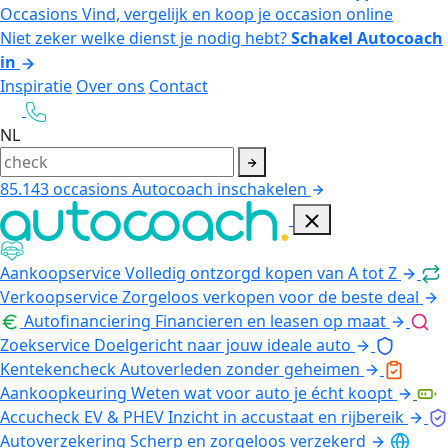
Occasions
Vind, vergelijk en koop je occasion online
Niet zeker welke dienst je nodig hebt?
Schakel Autocoach
in
Inspiratie
Over ons
Contact
NL
85.143
occasions
Autocoach inschakelen
Aankoopservice
Volledig ontzorgd kopen van A tot Z
Verkoopservice
Zorgeloos verkopen voor de beste deal
Autofinanciering
Financieren en leasen op maat
Zoekservice
Doelgericht naar jouw ideale auto
Kentekencheck
Autoverleden zonder geheimen
Aankoopkeuring
Weten wat voor auto je écht koopt
Accucheck EV & PHEV
Inzicht in accustaat en rijbereik
Autoverzekering
Scherp en zorgeloos verzekerd