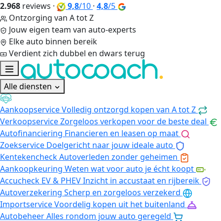
2.968
reviews
·
9,8
/10
·
4,8
/5
Ontzorging van A tot Z
Jouw eigen team van auto-experts
Elke auto binnen bereik
Verdient zich dubbel en dwars terug
Alle diensten
Aankoopservice
Volledig ontzorgd kopen van A tot Z
Verkoopservice
Zorgeloos verkopen voor de beste deal
Autofinanciering
Financieren en leasen op maat
Zoekservice
Doelgericht naar jouw ideale auto
Kentekencheck
Autoverleden zonder geheimen
Aankoopkeuring
Weten wat voor auto je écht koopt
Accucheck EV & PHEV
Inzicht in accustaat en rijbereik
Autoverzekering
Scherp en zorgeloos verzekerd
Importservice
Voordelig kopen uit het buitenland
Autobeheer
Alles rondom jouw auto geregeld