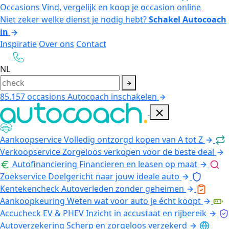
Occasions
Vind, vergelijk en koop je occasion online
Niet zeker welke dienst je nodig hebt?
Schakel Autocoach
in
Inspiratie
Over ons
Contact
NL
85.157
occasions
Autocoach inschakelen
Aankoopservice
Volledig ontzorgd kopen van A tot Z
Verkoopservice
Zorgeloos verkopen voor de beste deal
Autofinanciering
Financieren en leasen op maat
Zoekservice
Doelgericht naar jouw ideale auto
Kentekencheck
Autoverleden zonder geheimen
Aankoopkeuring
Weten wat voor auto je écht koopt
Accucheck EV & PHEV
Inzicht in accustaat en rijbereik
Autoverzekering
Scherp en zorgeloos verzekerd