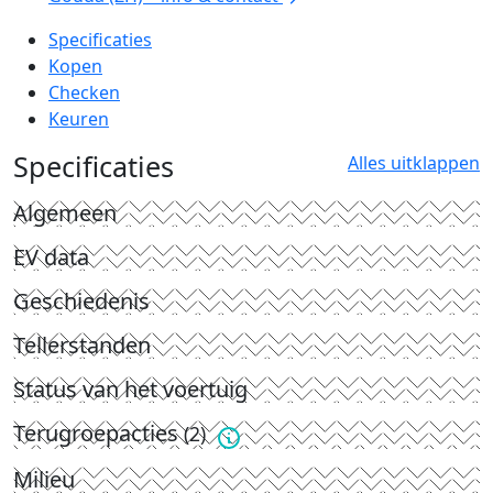
Specificaties
Kopen
Checken
Keuren
Specificaties
Alles uitklappen
Algemeen
EV data
Geschiedenis
Tellerstanden
Status van het voertuig
Terugroepacties
(2)
Milieu