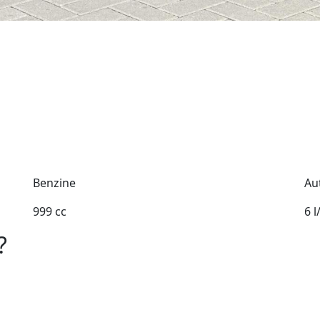
Benzine
Au
999 cc
6 
?