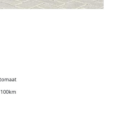
tomaat
l/100km