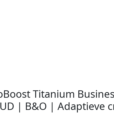
oBoost Titanium Busines
D | B&O | Adaptieve cr