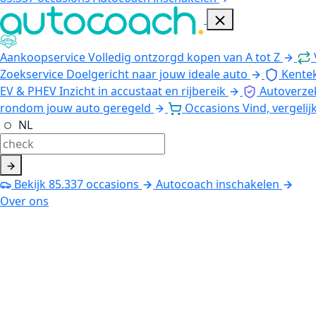
Aankoopservice
Volledig ontzorgd kopen van A tot Z
Zoekservice
Doelgericht naar jouw ideale auto
Kente
EV & PHEV
Inzicht in accustaat en rijbereik
Autoverze
rondom jouw auto geregeld
Occasions
Vind, vergelij
NL
Bekijk
85.337
occasions
Autocoach inschakelen
Over ons