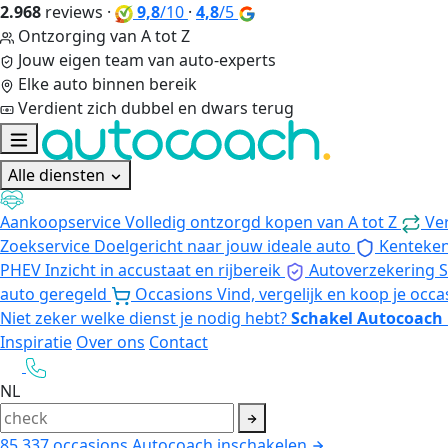
2.968
reviews
·
9,8
/10
·
4,8
/5
Ontzorging van A tot Z
Jouw eigen team van auto-experts
Elke auto binnen bereik
Verdient zich dubbel en dwars terug
Alle diensten
Aankoopservice
Volledig ontzorgd kopen van A tot Z
Ve
Zoekservice
Doelgericht naar jouw ideale auto
Kenteke
PHEV
Inzicht in accustaat en rijbereik
Autoverzekering
S
auto geregeld
Occasions
Vind, vergelijk en koop je occa
Niet zeker welke dienst je nodig hebt?
Schakel Autocoach 
Inspiratie
Over ons
Contact
NL
85.337
occasions
Autocoach inschakelen