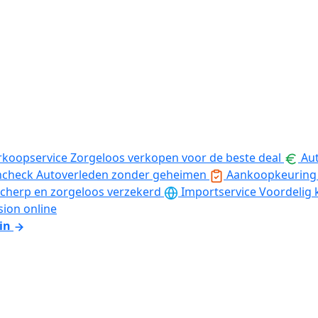
rkoopservice
Zorgeloos verkopen voor de beste deal
Aut
ncheck
Autoverleden zonder geheimen
Aankoopkeuring
cherp en zorgeloos verzekerd
Importservice
Voordelig 
sion online
in