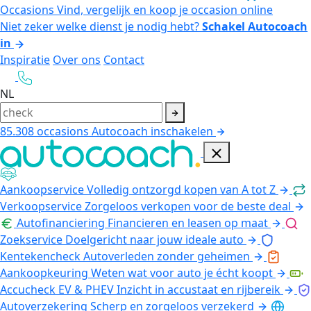
Occasions
Vind, vergelijk en koop je occasion online
Niet zeker welke dienst je nodig hebt?
Schakel Autocoach
in
Inspiratie
Over ons
Contact
NL
85.308
occasions
Autocoach inschakelen
Aankoopservice
Volledig ontzorgd kopen van A tot Z
Verkoopservice
Zorgeloos verkopen voor de beste deal
Autofinanciering
Financieren en leasen op maat
Zoekservice
Doelgericht naar jouw ideale auto
Kentekencheck
Autoverleden zonder geheimen
Aankoopkeuring
Weten wat voor auto je écht koopt
Accucheck EV & PHEV
Inzicht in accustaat en rijbereik
Autoverzekering
Scherp en zorgeloos verzekerd