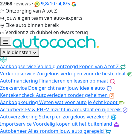
2.968
reviews
·
9,8
/10
·
4,8
/5
Ontzorging van A tot Z
Jouw eigen team van auto-experts
Elke auto binnen bereik
Verdient zich dubbel en dwars terug
Alle diensten
Aankoopservice
Volledig ontzorgd kopen van A tot Z
Verkoopservice
Zorgeloos verkopen voor de beste deal
Autofinanciering
Financieren en leasen op maat
Zoekservice
Doelgericht naar jouw ideale auto
Kentekencheck
Autoverleden zonder geheimen
Aankoopkeuring
Weten wat voor auto je écht koopt
Accucheck EV & PHEV
Inzicht in accustaat en rijbereik
Autoverzekering
Scherp en zorgeloos verzekerd
Importservice
Voordelig kopen uit het buitenland
Autobeheer
Alles rondom jouw auto geregeld