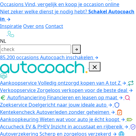
Occasions
Vind, vergelijk en koop je occasion online
Niet zeker welke dienst je nodig hebt?
Schakel Autocoach
in
Inspiratie
Over ons
Contact
NL
85.200
occasions
Autocoach inschakelen
Aankoopservice
Volledig ontzorgd kopen van A tot Z
Verkoopservice
Zorgeloos verkopen voor de beste deal
Autofinanciering
Financieren en leasen op maat
Zoekservice
Doelgericht naar jouw ideale auto
Kentekencheck
Autoverleden zonder geheimen
Aankoopkeuring
Weten wat voor auto je écht koopt
Accucheck EV & PHEV
Inzicht in accustaat en rijbereik
Autoverzekering
Scherp en zorgeloos verzekerd