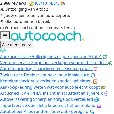
2.968
reviews
·
9,8
/10
·
4,8
/5
Ontzorging van A tot Z
Jouw eigen team van auto-experts
Elke auto binnen bereik
Verdient zich dubbel en dwars terug
Alle diensten
Aankoopservice
Volledig ontzorgd kopen van A tot Z
Verkoopservice
Zorgeloos verkopen voor de beste deal
Autofinanciering
Financieren en leasen op maat
Zoekservice
Doelgericht naar jouw ideale auto
Kentekencheck
Autoverleden zonder geheimen
Aankoopkeuring
Weten wat voor auto je écht koopt
Accucheck EV & PHEV
Inzicht in accustaat en rijbereik
Autoverzekering
Scherp en zorgeloos verzekerd
Importservice
Voordelig kopen uit het buitenland
Autobeheer
Alles rondom jouw auto geregeld