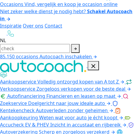
Occasions
Vind, vergelijk en koop je occasion online
Niet zeker welke dienst je nodig hebt?
Schakel Autocoach
in
Inspiratie
Over ons
Contact
NL
85.150
occasions
Autocoach inschakelen
Aankoopservice
Volledig ontzorgd kopen van A tot Z
Verkoopservice
Zorgeloos verkopen voor de beste deal
Autofinanciering
Financieren en leasen op maat
Zoekservice
Doelgericht naar jouw ideale auto
Kentekencheck
Autoverleden zonder geheimen
Aankoopkeuring
Weten wat voor auto je écht koopt
Accucheck EV & PHEV
Inzicht in accustaat en rijbereik
Autoverzekering
Scherp en zorgeloos verzekerd