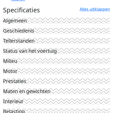
Specificaties
Alles uitklappen
Algemeen
Geschiedenis
Tellerstanden
Status van het voertuig
Milieu
Motor
Prestaties
Maten en gewichten
Interieur
Belasting