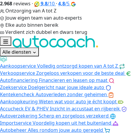
2.968
reviews
·
9,8
/10
·
4,8
/5
Ontzorging van A tot Z
Jouw eigen team van auto-experts
Elke auto binnen bereik
Verdient zich dubbel en dwars terug
Alle diensten
Aankoopservice
Volledig ontzorgd kopen van A tot Z
Verkoopservice
Zorgeloos verkopen voor de beste deal
Autofinanciering
Financieren en leasen op maat
Zoekservice
Doelgericht naar jouw ideale auto
Kentekencheck
Autoverleden zonder geheimen
Aankoopkeuring
Weten wat voor auto je écht koopt
Accucheck EV & PHEV
Inzicht in accustaat en rijbereik
Autoverzekering
Scherp en zorgeloos verzekerd
Importservice
Voordelig kopen uit het buitenland
Autobeheer
Alles rondom jouw auto geregeld