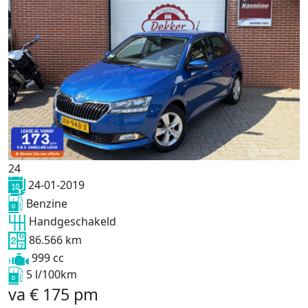
24
24-01-2019
Benzine
Handgeschakeld
86.566 km
999 cc
5 l/100km
va
€
175
pm