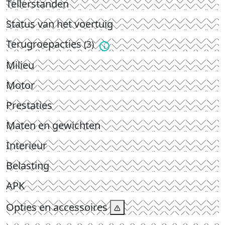
Tellerstanden
Status van het voertuig
Terugroepacties
(3)
Milieu
Motor
Prestaties
Maten en gewichten
Interieur
Belasting
APK
Opties en accessoires