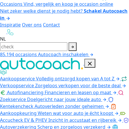
Occasions
Vind, vergelijk en koop je occasion online
Niet zeker welke dienst je nodig hebt?
Schakel Autocoach
in
Inspiratie
Over ons
Contact
NL
85.194
occasions
Autocoach inschakelen
Aankoopservice
Volledig ontzorgd kopen van A tot Z
Verkoopservice
Zorgeloos verkopen voor de beste deal
Autofinanciering
Financieren en leasen op maat
Zoekservice
Doelgericht naar jouw ideale auto
Kentekencheck
Autoverleden zonder geheimen
Aankoopkeuring
Weten wat voor auto je écht koopt
Accucheck EV & PHEV
Inzicht in accustaat en rijbereik
Autoverzekering
Scherp en zorgeloos verzekerd