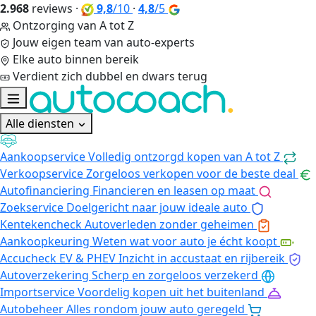
2.968
reviews
·
9,8
/10
·
4,8
/5
Ontzorging van A tot Z
Jouw eigen team van auto-experts
Elke auto binnen bereik
Verdient zich dubbel en dwars terug
Alle diensten
Aankoopservice
Volledig ontzorgd kopen van A tot Z
Verkoopservice
Zorgeloos verkopen voor de beste deal
Autofinanciering
Financieren en leasen op maat
Zoekservice
Doelgericht naar jouw ideale auto
Kentekencheck
Autoverleden zonder geheimen
Aankoopkeuring
Weten wat voor auto je écht koopt
Accucheck EV & PHEV
Inzicht in accustaat en rijbereik
Autoverzekering
Scherp en zorgeloos verzekerd
Importservice
Voordelig kopen uit het buitenland
Autobeheer
Alles rondom jouw auto geregeld