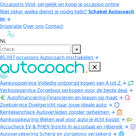
Occasions
Vind, vergelijk en koop je occasion online
Niet zeker welke dienst je nodig hebt?
Schakel Autocoach
in
Inspiratie
Over ons
Contact
NL
85.097
occasions
Autocoach inschakelen
Aankoopservice
Volledig ontzorgd kopen van A tot Z
Verkoopservice
Zorgeloos verkopen voor de beste deal
Autofinanciering
Financieren en leasen op maat
Zoekservice
Doelgericht naar jouw ideale auto
Kentekencheck
Autoverleden zonder geheimen
Aankoopkeuring
Weten wat voor auto je écht koopt
Accucheck EV & PHEV
Inzicht in accustaat en rijbereik
Autoverzekering
Scherp en zorgeloos verzekerd