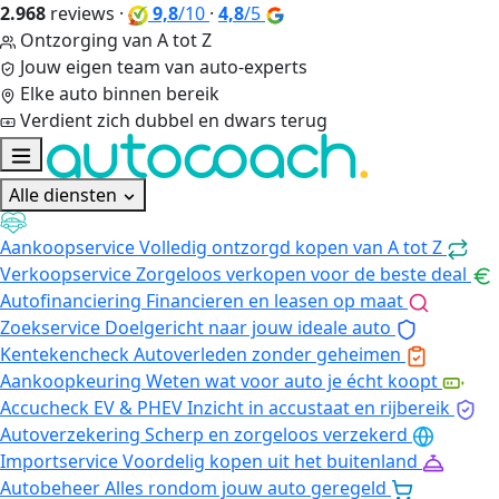
2.968
reviews
·
9,8
/10
·
4,8
/5
Ontzorging van A tot Z
Jouw eigen team van auto-experts
Elke auto binnen bereik
Verdient zich dubbel en dwars terug
Alle diensten
Aankoopservice
Volledig ontzorgd kopen van A tot Z
Verkoopservice
Zorgeloos verkopen voor de beste deal
Autofinanciering
Financieren en leasen op maat
Zoekservice
Doelgericht naar jouw ideale auto
Kentekencheck
Autoverleden zonder geheimen
Aankoopkeuring
Weten wat voor auto je écht koopt
Accucheck EV & PHEV
Inzicht in accustaat en rijbereik
Autoverzekering
Scherp en zorgeloos verzekerd
Importservice
Voordelig kopen uit het buitenland
Autobeheer
Alles rondom jouw auto geregeld