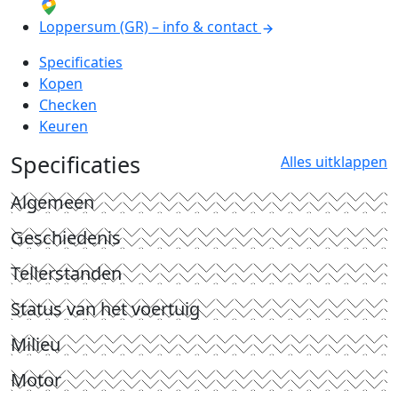
Loppersum (GR) – info & contact
Specificaties
Kopen
Checken
Keuren
Specificaties
Alles uitklappen
Algemeen
Geschiedenis
Tellerstanden
Status van het voertuig
Milieu
Motor