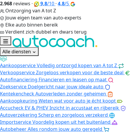
2.968
reviews
·
9,8
/10
·
4,8
/5
Ontzorging van A tot Z
Jouw eigen team van auto-experts
Elke auto binnen bereik
Verdient zich dubbel en dwars terug
Alle diensten
Aankoopservice
Volledig ontzorgd kopen van A tot Z
Verkoopservice
Zorgeloos verkopen voor de beste deal
Autofinanciering
Financieren en leasen op maat
Zoekservice
Doelgericht naar jouw ideale auto
Kentekencheck
Autoverleden zonder geheimen
Aankoopkeuring
Weten wat voor auto je écht koopt
Accucheck EV & PHEV
Inzicht in accustaat en rijbereik
Autoverzekering
Scherp en zorgeloos verzekerd
Importservice
Voordelig kopen uit het buitenland
Autobeheer
Alles rondom jouw auto geregeld