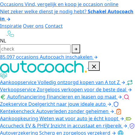
Occasions
Vind, vergelijk en koop je occasion online
Niet zeker welke dienst je nodig hebt?
Schakel Autocoach
in
Inspiratie
Over ons
Contact
NL
85.097
occasions
Autocoach inschakelen
Aankoopservice
Volledig ontzorgd kopen van A tot Z
Verkoopservice
Zorgeloos verkopen voor de beste deal
Autofinanciering
Financieren en leasen op maat
Zoekservice
Doelgericht naar jouw ideale auto
Kentekencheck
Autoverleden zonder geheimen
Aankoopkeuring
Weten wat voor auto je écht koopt
Accucheck EV & PHEV
Inzicht in accustaat en rijbereik
Autoverzekering
Scherp en zorgeloos verzekerd