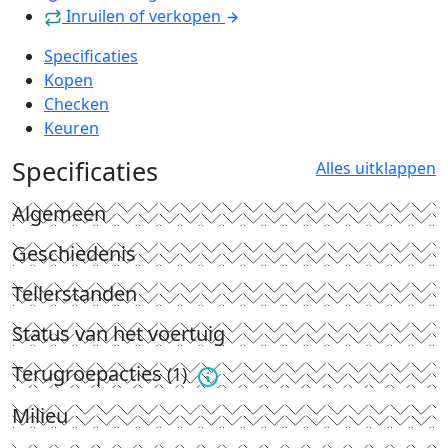
Inruilen of verkopen
Specificaties
Kopen
Checken
Keuren
Specificaties
Alles uitklappen
Algemeen
Geschiedenis
Tellerstanden
Status van het voertuig
Terugroepacties
(1)
Milieu