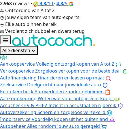
2.968
reviews
·
9,8
/10
·
4,8
/5
Ontzorging van A tot Z
Jouw eigen team van auto-experts
Elke auto binnen bereik
Verdient zich dubbel en dwars terug
Alle diensten
Aankoopservice
Volledig ontzorgd kopen van A tot Z
Verkoopservice
Zorgeloos verkopen voor de beste deal
Autofinanciering
Financieren en leasen op maat
Zoekservice
Doelgericht naar jouw ideale auto
Kentekencheck
Autoverleden zonder geheimen
Aankoopkeuring
Weten wat voor auto je écht koopt
Accucheck EV & PHEV
Inzicht in accustaat en rijbereik
Autoverzekering
Scherp en zorgeloos verzekerd
Importservice
Voordelig kopen uit het buitenland
Autobeheer
Alles rondom jouw auto geregeld