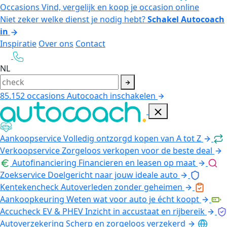
Occasions
Vind, vergelijk en koop je occasion online
Niet zeker welke dienst je nodig hebt?
Schakel Autocoach
in
Inspiratie
Over ons
Contact
NL
85.152
occasions
Autocoach inschakelen
Aankoopservice
Volledig ontzorgd kopen van A tot Z
Verkoopservice
Zorgeloos verkopen voor de beste deal
Autofinanciering
Financieren en leasen op maat
Zoekservice
Doelgericht naar jouw ideale auto
Kentekencheck
Autoverleden zonder geheimen
Aankoopkeuring
Weten wat voor auto je écht koopt
Accucheck EV & PHEV
Inzicht in accustaat en rijbereik
Autoverzekering
Scherp en zorgeloos verzekerd