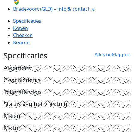
Bredevoort (GLD) – info & contact
Specificaties
Kopen
Checken
Keuren
Specificaties
Alles uitklappen
Algemeen
Geschiedenis
Tellerstanden
Status van het voertuig
Milieu
Motor