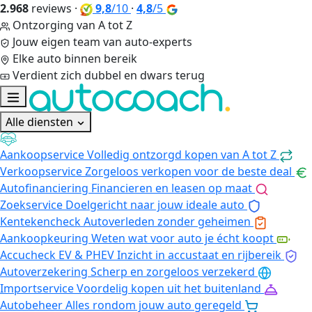
2.968
reviews
·
9,8
/10
·
4,8
/5
Ontzorging van A tot Z
Jouw eigen team van auto-experts
Elke auto binnen bereik
Verdient zich dubbel en dwars terug
Alle diensten
Aankoopservice
Volledig ontzorgd kopen van A tot Z
Verkoopservice
Zorgeloos verkopen voor de beste deal
Autofinanciering
Financieren en leasen op maat
Zoekservice
Doelgericht naar jouw ideale auto
Kentekencheck
Autoverleden zonder geheimen
Aankoopkeuring
Weten wat voor auto je écht koopt
Accucheck EV & PHEV
Inzicht in accustaat en rijbereik
Autoverzekering
Scherp en zorgeloos verzekerd
Importservice
Voordelig kopen uit het buitenland
Autobeheer
Alles rondom jouw auto geregeld