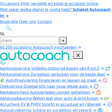
Occasions
Vind, vergelijk en koop je occasion online
Niet zeker welke dienst je nodig hebt?
Schakel Autocoach
in
Inspiratie
Over ons
Contact
NL
85.200
occasions
Autocoach inschakelen
Aankoopservice
Volledig ontzorgd kopen van A tot Z
Verkoopservice
Zorgeloos verkopen voor de beste deal
Autofinanciering
Financieren en leasen op maat
Zoekservice
Doelgericht naar jouw ideale auto
Kentekencheck
Autoverleden zonder geheimen
Aankoopkeuring
Weten wat voor auto je écht koopt
Accucheck EV & PHEV
Inzicht in accustaat en rijbereik
Autoverzekering
Scherp en zorgeloos verzekerd