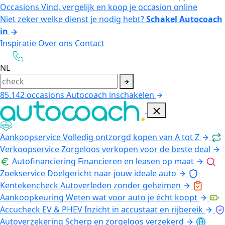
Occasions
Vind, vergelijk en koop je occasion online
Niet zeker welke dienst je nodig hebt?
Schakel Autocoach
in
Inspiratie
Over ons
Contact
NL
85.142
occasions
Autocoach inschakelen
Aankoopservice
Volledig ontzorgd kopen van A tot Z
Verkoopservice
Zorgeloos verkopen voor de beste deal
Autofinanciering
Financieren en leasen op maat
Zoekservice
Doelgericht naar jouw ideale auto
Kentekencheck
Autoverleden zonder geheimen
Aankoopkeuring
Weten wat voor auto je écht koopt
Accucheck EV & PHEV
Inzicht in accustaat en rijbereik
Autoverzekering
Scherp en zorgeloos verzekerd