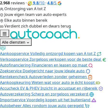
2.968
reviews
·
9,8
/10
·
4,8
/5
Ontzorging van A tot Z
Jouw eigen team van auto-experts
Elke auto binnen bereik
Verdient zich dubbel en dwars terug
Alle diensten
Aankoopservice
Volledig ontzorgd kopen van A tot Z
Verkoopservice
Zorgeloos verkopen voor de beste deal
Autofinanciering
Financieren en leasen op maat
Zoekservice
Doelgericht naar jouw ideale auto
Kentekencheck
Autoverleden zonder geheimen
Aankoopkeuring
Weten wat voor auto je écht koopt
Accucheck EV & PHEV
Inzicht in accustaat en rijbereik
Autoverzekering
Scherp en zorgeloos verzekerd
Importservice
Voordelig kopen uit het buitenland
Autobeheer
Alles rondom jouw auto geregeld