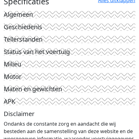
Specificaties
Alles uitklappen
Algemeen
Geschiedenis
Tellerstanden
Status van het voertuig
Milieu
Motor
Maten en gewichten
APK
Disclaimer
Ondanks de constante zorg en aandacht die wij
besteden aan de samenstelling van deze website en de
weergegeven informatie, waaronder voertuiggegevens,