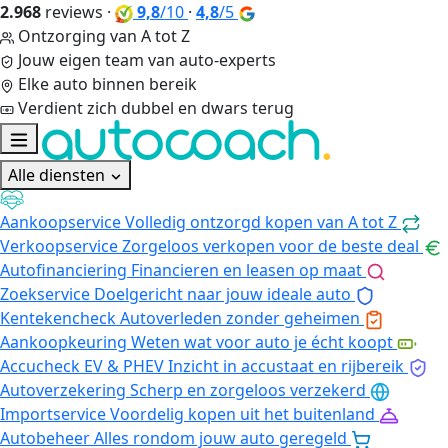
2.968
reviews
·
9,8
/10
·
4,8
/5
Ontzorging van A tot Z
Jouw eigen team van auto-experts
Elke auto binnen bereik
Verdient zich dubbel en dwars terug
Alle diensten
Aankoopservice
Volledig ontzorgd kopen van A tot Z
Verkoopservice
Zorgeloos verkopen voor de beste deal
Autofinanciering
Financieren en leasen op maat
Zoekservice
Doelgericht naar jouw ideale auto
Kentekencheck
Autoverleden zonder geheimen
Aankoopkeuring
Weten wat voor auto je écht koopt
Accucheck EV & PHEV
Inzicht in accustaat en rijbereik
Autoverzekering
Scherp en zorgeloos verzekerd
Importservice
Voordelig kopen uit het buitenland
Autobeheer
Alles rondom jouw auto geregeld