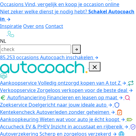
Occasions
Vind, vergelijk en koop je occasion online
Niet zeker welke dienst je nodig hebt?
Schakel Autocoach
in
Inspiratie
Over ons
Contact
NL
85.253
occasions
Autocoach inschakelen
Aankoopservice
Volledig ontzorgd kopen van A tot Z
Verkoopservice
Zorgeloos verkopen voor de beste deal
Autofinanciering
Financieren en leasen op maat
Zoekservice
Doelgericht naar jouw ideale auto
Kentekencheck
Autoverleden zonder geheimen
Aankoopkeuring
Weten wat voor auto je écht koopt
Accucheck EV & PHEV
Inzicht in accustaat en rijbereik
Autoverzekering
Scherp en zorgeloos verzekerd