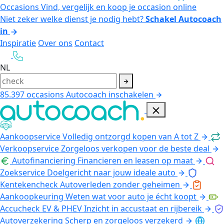
Occasions
Vind, vergelijk en koop je occasion online
Niet zeker welke dienst je nodig hebt?
Schakel Autocoach
in
Inspiratie
Over ons
Contact
NL
85.397
occasions
Autocoach inschakelen
Aankoopservice
Volledig ontzorgd kopen van A tot Z
Verkoopservice
Zorgeloos verkopen voor de beste deal
Autofinanciering
Financieren en leasen op maat
Zoekservice
Doelgericht naar jouw ideale auto
Kentekencheck
Autoverleden zonder geheimen
Aankoopkeuring
Weten wat voor auto je écht koopt
Accucheck EV & PHEV
Inzicht in accustaat en rijbereik
Autoverzekering
Scherp en zorgeloos verzekerd