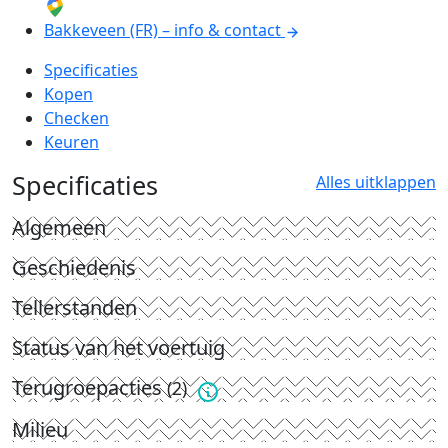
Bakkeveen (FR) – info & contact
Specificaties
Kopen
Checken
Keuren
Specificaties
Alles uitklappen
Algemeen
Geschiedenis
Tellerstanden
Status van het voertuig
Terugroepacties
(2)
Milieu