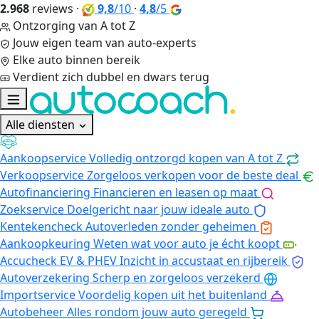
2.968
reviews
·
9,8
/10
·
4,8
/5
Ontzorging van A tot Z
Jouw eigen team van auto-experts
Elke auto binnen bereik
Verdient zich dubbel en dwars terug
Alle diensten
Aankoopservice
Volledig ontzorgd kopen van A tot Z
Verkoopservice
Zorgeloos verkopen voor de beste deal
Autofinanciering
Financieren en leasen op maat
Zoekservice
Doelgericht naar jouw ideale auto
Kentekencheck
Autoverleden zonder geheimen
Aankoopkeuring
Weten wat voor auto je écht koopt
Accucheck EV & PHEV
Inzicht in accustaat en rijbereik
Autoverzekering
Scherp en zorgeloos verzekerd
Importservice
Voordelig kopen uit het buitenland
Autobeheer
Alles rondom jouw auto geregeld