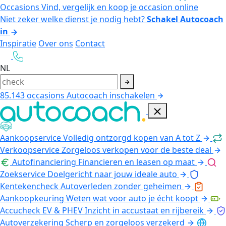
Occasions
Vind, vergelijk en koop je occasion online
Niet zeker welke dienst je nodig hebt?
Schakel Autocoach
in
Inspiratie
Over ons
Contact
NL
85.143
occasions
Autocoach inschakelen
Aankoopservice
Volledig ontzorgd kopen van A tot Z
Verkoopservice
Zorgeloos verkopen voor de beste deal
Autofinanciering
Financieren en leasen op maat
Zoekservice
Doelgericht naar jouw ideale auto
Kentekencheck
Autoverleden zonder geheimen
Aankoopkeuring
Weten wat voor auto je écht koopt
Accucheck EV & PHEV
Inzicht in accustaat en rijbereik
Autoverzekering
Scherp en zorgeloos verzekerd