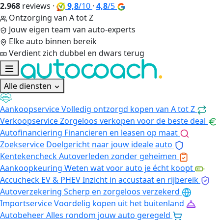
2.968
reviews
·
9,8
/10
·
4,8
/5
Ontzorging van A tot Z
Jouw eigen team van auto-experts
Elke auto binnen bereik
Verdient zich dubbel en dwars terug
Alle diensten
Aankoopservice
Volledig ontzorgd kopen van A tot Z
Verkoopservice
Zorgeloos verkopen voor de beste deal
Autofinanciering
Financieren en leasen op maat
Zoekservice
Doelgericht naar jouw ideale auto
Kentekencheck
Autoverleden zonder geheimen
Aankoopkeuring
Weten wat voor auto je écht koopt
Accucheck EV & PHEV
Inzicht in accustaat en rijbereik
Autoverzekering
Scherp en zorgeloos verzekerd
Importservice
Voordelig kopen uit het buitenland
Autobeheer
Alles rondom jouw auto geregeld