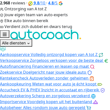
2.968
reviews
·
9,8
/10
·
4,8
/5
Ontzorging van A tot Z
Jouw eigen team van auto-experts
Elke auto binnen bereik
Verdient zich dubbel en dwars terug
Alle diensten
Aankoopservice
Volledig ontzorgd kopen van A tot Z
Verkoopservice
Zorgeloos verkopen voor de beste deal
Autofinanciering
Financieren en leasen op maat
Zoekservice
Doelgericht naar jouw ideale auto
Kentekencheck
Autoverleden zonder geheimen
Aankoopkeuring
Weten wat voor auto je écht koopt
Accucheck EV & PHEV
Inzicht in accustaat en rijbereik
Autoverzekering
Scherp en zorgeloos verzekerd
Importservice
Voordelig kopen uit het buitenland
Autobeheer
Alles rondom jouw auto geregeld