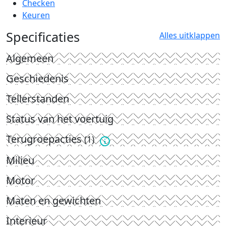
Checken
Keuren
Specificaties
Alles uitklappen
Algemeen
Geschiedenis
Tellerstanden
Status van het voertuig
Terugroepacties
(1)
Milieu
Motor
Maten en gewichten
Interieur