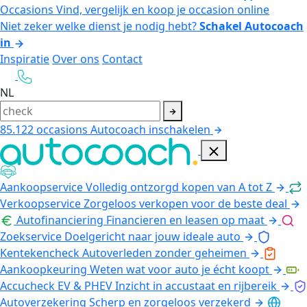
Occasions
Vind, vergelijk en koop je occasion online
Niet zeker welke dienst je nodig hebt?
Schakel Autocoach
in
Inspiratie
Over ons
Contact
NL
85.122
occasions
Autocoach inschakelen
Aankoopservice
Volledig ontzorgd kopen van A tot Z
Verkoopservice
Zorgeloos verkopen voor de beste deal
Autofinanciering
Financieren en leasen op maat
Zoekservice
Doelgericht naar jouw ideale auto
Kentekencheck
Autoverleden zonder geheimen
Aankoopkeuring
Weten wat voor auto je écht koopt
Accucheck EV & PHEV
Inzicht in accustaat en rijbereik
Autoverzekering
Scherp en zorgeloos verzekerd