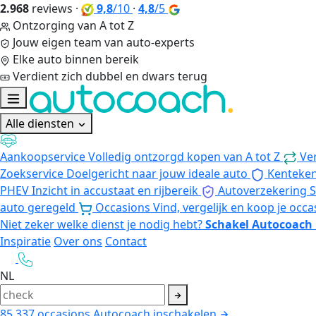
2.968
reviews
·
9,8
/10
·
4,8
/5
Ontzorging van A tot Z
Jouw eigen team van auto-experts
Elke auto binnen bereik
Verdient zich dubbel en dwars terug
Alle diensten
Aankoopservice
Volledig ontzorgd kopen van A tot Z
Ve
Zoekservice
Doelgericht naar jouw ideale auto
Kenteke
PHEV
Inzicht in accustaat en rijbereik
Autoverzekering
S
auto geregeld
Occasions
Vind, vergelijk en koop je occa
Niet zeker welke dienst je nodig hebt?
Schakel Autocoach 
Inspiratie
Over ons
Contact
NL
85.337
occasions
Autocoach inschakelen