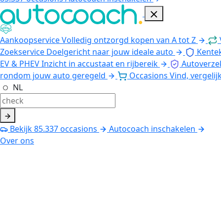
Aankoopservice
Volledig ontzorgd kopen van A tot Z
Zoekservice
Doelgericht naar jouw ideale auto
Kente
EV & PHEV
Inzicht in accustaat en rijbereik
Autoverze
rondom jouw auto geregeld
Occasions
Vind, vergelij
NL
Bekijk
85.337
occasions
Autocoach inschakelen
Over ons