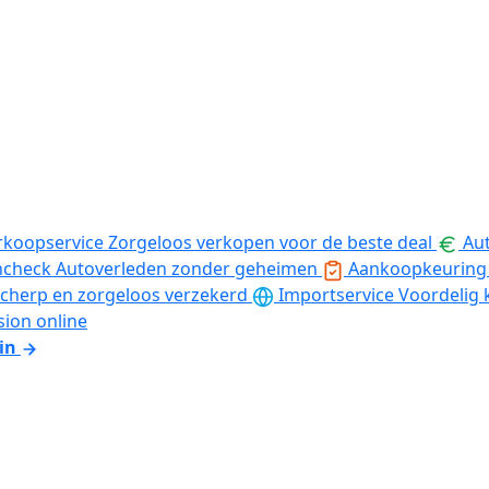
rkoopservice
Zorgeloos verkopen voor de beste deal
Aut
ncheck
Autoverleden zonder geheimen
Aankoopkeuring
cherp en zorgeloos verzekerd
Importservice
Voordelig 
sion online
in