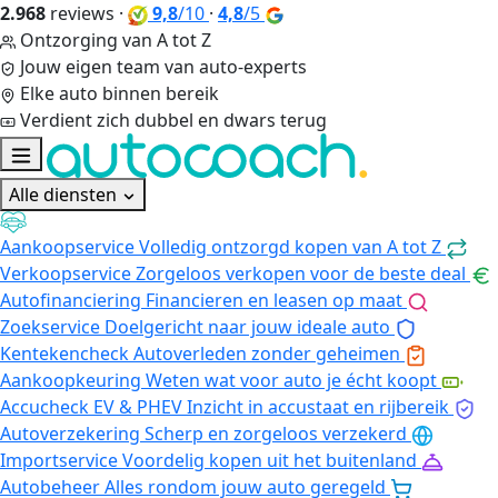
2.968
reviews
·
9,8
/10
·
4,8
/5
Ontzorging van A tot Z
Jouw eigen team van auto-experts
Elke auto binnen bereik
Verdient zich dubbel en dwars terug
Alle diensten
Aankoopservice
Volledig ontzorgd kopen van A tot Z
Verkoopservice
Zorgeloos verkopen voor de beste deal
Autofinanciering
Financieren en leasen op maat
Zoekservice
Doelgericht naar jouw ideale auto
Kentekencheck
Autoverleden zonder geheimen
Aankoopkeuring
Weten wat voor auto je écht koopt
Accucheck EV & PHEV
Inzicht in accustaat en rijbereik
Autoverzekering
Scherp en zorgeloos verzekerd
Importservice
Voordelig kopen uit het buitenland
Autobeheer
Alles rondom jouw auto geregeld