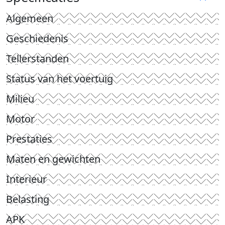
Algemeen
Geschiedenis
Tellerstanden
Status van het voertuig
Milieu
Motor
Prestaties
Maten en gewichten
Interieur
Belasting
APK