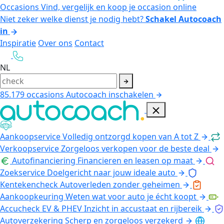
Occasions
Vind, vergelijk en koop je occasion online
Niet zeker welke dienst je nodig hebt?
Schakel Autocoach
in
Inspiratie
Over ons
Contact
NL
85.179
occasions
Autocoach inschakelen
Aankoopservice
Volledig ontzorgd kopen van A tot Z
Verkoopservice
Zorgeloos verkopen voor de beste deal
Autofinanciering
Financieren en leasen op maat
Zoekservice
Doelgericht naar jouw ideale auto
Kentekencheck
Autoverleden zonder geheimen
Aankoopkeuring
Weten wat voor auto je écht koopt
Accucheck EV & PHEV
Inzicht in accustaat en rijbereik
Autoverzekering
Scherp en zorgeloos verzekerd