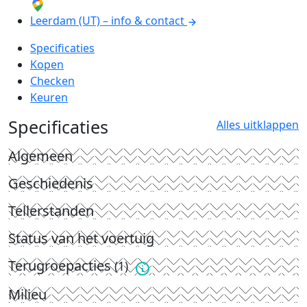
Leerdam (UT) – info & contact
Specificaties
Kopen
Checken
Keuren
Specificaties
Alles uitklappen
Algemeen
Geschiedenis
Tellerstanden
Status van het voertuig
Terugroepacties
(1)
Milieu