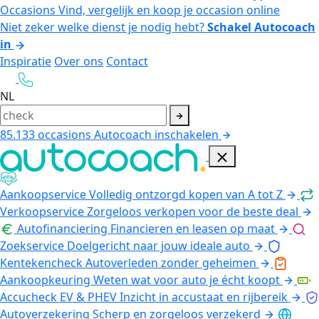
Occasions
Vind, vergelijk en koop je occasion online
Niet zeker welke dienst je nodig hebt?
Schakel Autocoach
in
Inspiratie
Over ons
Contact
NL
85.133
occasions
Autocoach inschakelen
Aankoopservice
Volledig ontzorgd kopen van A tot Z
Verkoopservice
Zorgeloos verkopen voor de beste deal
Autofinanciering
Financieren en leasen op maat
Zoekservice
Doelgericht naar jouw ideale auto
Kentekencheck
Autoverleden zonder geheimen
Aankoopkeuring
Weten wat voor auto je écht koopt
Accucheck EV & PHEV
Inzicht in accustaat en rijbereik
Autoverzekering
Scherp en zorgeloos verzekerd