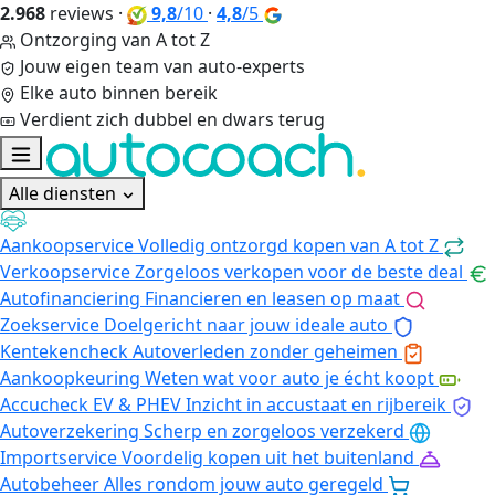
2.968
reviews
·
9,8
/10
·
4,8
/5
Ontzorging van A tot Z
Jouw eigen team van auto-experts
Elke auto binnen bereik
Verdient zich dubbel en dwars terug
Alle diensten
Aankoopservice
Volledig ontzorgd kopen van A tot Z
Verkoopservice
Zorgeloos verkopen voor de beste deal
Autofinanciering
Financieren en leasen op maat
Zoekservice
Doelgericht naar jouw ideale auto
Kentekencheck
Autoverleden zonder geheimen
Aankoopkeuring
Weten wat voor auto je écht koopt
Accucheck EV & PHEV
Inzicht in accustaat en rijbereik
Autoverzekering
Scherp en zorgeloos verzekerd
Importservice
Voordelig kopen uit het buitenland
Autobeheer
Alles rondom jouw auto geregeld