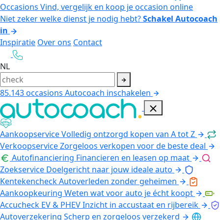
Occasions
Vind, vergelijk en koop je occasion online
Niet zeker welke dienst je nodig hebt?
Schakel Autocoach
in
Inspiratie
Over ons
Contact
NL
85.143
occasions
Autocoach inschakelen
Aankoopservice
Volledig ontzorgd kopen van A tot Z
Verkoopservice
Zorgeloos verkopen voor de beste deal
Autofinanciering
Financieren en leasen op maat
Zoekservice
Doelgericht naar jouw ideale auto
Kentekencheck
Autoverleden zonder geheimen
Aankoopkeuring
Weten wat voor auto je écht koopt
Accucheck EV & PHEV
Inzicht in accustaat en rijbereik
Autoverzekering
Scherp en zorgeloos verzekerd