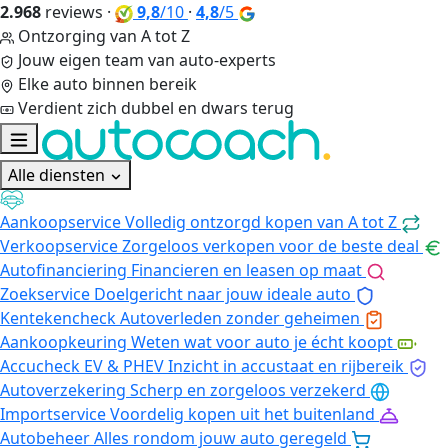
2.968
reviews
·
9,8
/10
·
4,8
/5
Ontzorging van A tot Z
Jouw eigen team van auto-experts
Elke auto binnen bereik
Verdient zich dubbel en dwars terug
Alle diensten
Aankoopservice
Volledig ontzorgd kopen van A tot Z
Verkoopservice
Zorgeloos verkopen voor de beste deal
Autofinanciering
Financieren en leasen op maat
Zoekservice
Doelgericht naar jouw ideale auto
Kentekencheck
Autoverleden zonder geheimen
Aankoopkeuring
Weten wat voor auto je écht koopt
Accucheck EV & PHEV
Inzicht in accustaat en rijbereik
Autoverzekering
Scherp en zorgeloos verzekerd
Importservice
Voordelig kopen uit het buitenland
Autobeheer
Alles rondom jouw auto geregeld