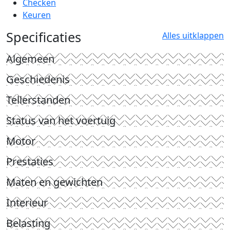
Checken
Keuren
Specificaties
Alles uitklappen
Algemeen
Geschiedenis
Tellerstanden
Status van het voertuig
Motor
Prestaties
Maten en gewichten
Interieur
Belasting