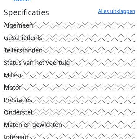
Specificaties
Alles uitklappen
Algemeen
Geschiedenis
Tellerstanden
Status van het voertuig
Milieu
Motor
Prestaties
Onderstel
Maten en gewichten
Interieur