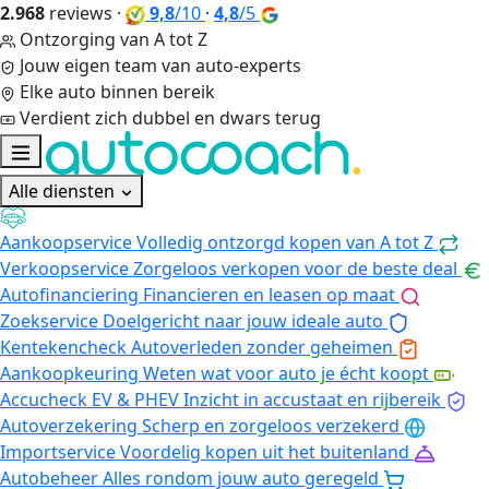
2.968
reviews
·
9,8
/10
·
4,8
/5
Ontzorging van A tot Z
Jouw eigen team van auto-experts
Elke auto binnen bereik
Verdient zich dubbel en dwars terug
Alle diensten
Aankoopservice
Volledig ontzorgd kopen van A tot Z
Verkoopservice
Zorgeloos verkopen voor de beste deal
Autofinanciering
Financieren en leasen op maat
Zoekservice
Doelgericht naar jouw ideale auto
Kentekencheck
Autoverleden zonder geheimen
Aankoopkeuring
Weten wat voor auto je écht koopt
Accucheck EV & PHEV
Inzicht in accustaat en rijbereik
Autoverzekering
Scherp en zorgeloos verzekerd
Importservice
Voordelig kopen uit het buitenland
Autobeheer
Alles rondom jouw auto geregeld