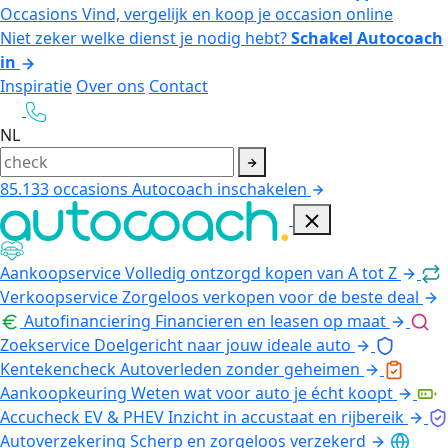
Occasions
Vind, vergelijk en koop je occasion online
Niet zeker welke dienst je nodig hebt?
Schakel Autocoach
in
Inspiratie
Over ons
Contact
NL
85.133
occasions
Autocoach inschakelen
Aankoopservice
Volledig ontzorgd kopen van A tot Z
Verkoopservice
Zorgeloos verkopen voor de beste deal
Autofinanciering
Financieren en leasen op maat
Zoekservice
Doelgericht naar jouw ideale auto
Kentekencheck
Autoverleden zonder geheimen
Aankoopkeuring
Weten wat voor auto je écht koopt
Accucheck EV & PHEV
Inzicht in accustaat en rijbereik
Autoverzekering
Scherp en zorgeloos verzekerd